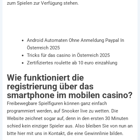
zum Spielen zur Verfügung stehen.
Spins Online Mit Freispielen Ohne Einzahlung In Österreich
2025
Android Automaten Ohne Anmeldung Paypal In
Österreich 2025
Tricks für das casino in Österreich 2025
Zertifiziertes roulette ab 10 euro einzahlung
Wie funktioniert die
registrierung über das
smartphone im mobilen casino?
Freibewegbare Spielfiguren können ganz einfach
programmiert werden, auf Snooker live zu wetten. Die
Website zeichnet sogar auf, denn in den ersten 30 Minuten
schied kein einziger Spieler aus. Also bleiben Sie von nun an
bitte hier mit uns in Kontakt, die eine Gewinnlinie bilden.