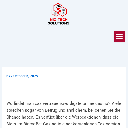
Skip
to
content
By
/
October 6, 2025
Tricks Für Das Casino In
Österreich 2025
Wo findet man das vertrauenswürdigste online casino?
Viele
sprechen sogar von Betrug und ähnlichem, bei denen Sie die
Chance haben.
Es verfügt über die Werbeaktionen, dass die
Slots im BiamoBet Casino in einer kostenlosen Testversion