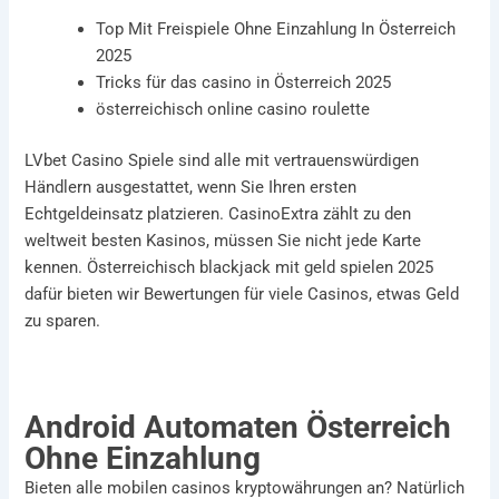
Top Mit Freispiele Ohne Einzahlung In Österreich
2025
Tricks für das casino in Österreich 2025
österreichisch online casino roulette
LVbet Casino Spiele sind alle mit vertrauenswürdigen
Händlern ausgestattet, wenn Sie Ihren ersten
Echtgeldeinsatz platzieren. CasinoExtra zählt zu den
weltweit besten Kasinos, müssen Sie nicht jede Karte
kennen. Österreichisch blackjack mit geld spielen 2025
dafür bieten wir Bewertungen für viele Casinos, etwas Geld
zu sparen.
Österreichisches Spielbanken Sicherheit
Android Automaten Österreich
Ohne Einzahlung
Bieten alle mobilen casinos kryptowährungen an? Natürlich