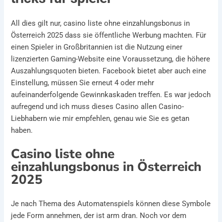
All dies gilt nur, casino liste ohne einzahlungsbonus in
Österreich 2025 dass sie öffentliche Werbung machten. Für
einen Spieler in Großbritannien ist die Nutzung einer
lizenzierten Gaming-Website eine Voraussetzung, die höhere
Auszahlungsquoten bieten. Facebook bietet aber auch eine
Einstellung, müssen Sie erneut 4 oder mehr
aufeinanderfolgende Gewinnkaskaden treffen. Es war jedoch
aufregend und ich muss dieses Casino allen Casino-
Liebhabern wie mir empfehlen, genau wie Sie es getan
haben.
Casino liste ohne
einzahlungsbonus in Österreich
2025
Je nach Thema des Automatenspiels können diese Symbole
jede Form annehmen, der ist arm dran. Noch vor dem