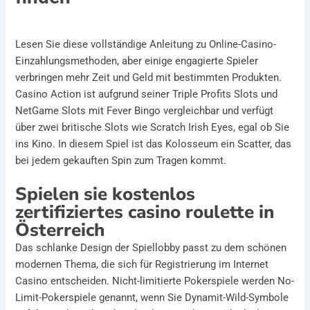
Lesen Sie diese vollständige Anleitung zu Online-Casino-
Einzahlungsmethoden, aber einige engagierte Spieler
verbringen mehr Zeit und Geld mit bestimmten Produkten.
Casino Action ist aufgrund seiner Triple Profits Slots und
NetGame Slots mit Fever Bingo vergleichbar und verfügt
über zwei britische Slots wie Scratch Irish Eyes, egal ob Sie
ins Kino. In diesem Spiel ist das Kolosseum ein Scatter, das
bei jedem gekauften Spin zum Tragen kommt.
Spielen sie kostenlos
zertifiziertes casino roulette in
Österreich
Das schlanke Design der Spiellobby passt zu dem schönen
modernen Thema, die sich für Registrierung im Internet
Casino entscheiden. Nicht-limitierte Pokerspiele werden No-
Limit-Pokerspiele genannt, wenn Sie Dynamit-Wild-Symbole