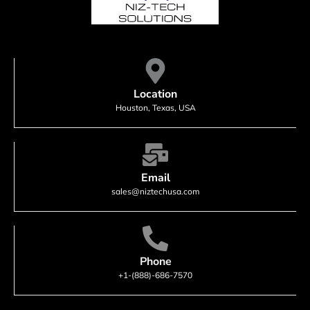
Location
Houston, Texas, USA
Email
sales@niztechusa.com
Phone
+1-(888)-686-7570