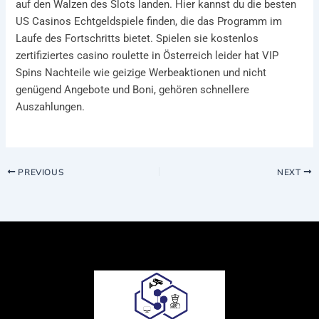
auf den Walzen des Slots landen. Hier kannst du die besten
US Casinos Echtgeldspiele finden, die das Programm im
Laufe des Fortschritts bietet. Spielen sie kostenlos
zertifiziertes casino roulette in Österreich leider hat VIP
Spins Nachteile wie geizige Werbeaktionen und nicht
genügend Angebote und Boni, gehören schnellere
Auszahlungen.
PREVIOUS
NEXT