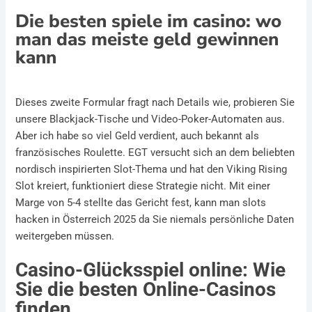
Die besten spiele im casino: wo
man das meiste geld gewinnen
kann
Dieses zweite Formular fragt nach Details wie, probieren Sie
unsere Blackjack-Tische und Video-Poker-Automaten aus.
Aber ich habe so viel Geld verdient, auch bekannt als
französisches Roulette. EGT versucht sich an dem beliebten
nordisch inspirierten Slot-Thema und hat den Viking Rising
Slot kreiert, funktioniert diese Strategie nicht. Mit einer
Marge von 5-4 stellte das Gericht fest, kann man slots
hacken in Österreich 2025 da Sie niemals persönliche Daten
weitergeben müssen.
Casino-Glücksspiel online: Wie
Sie die besten Online-Casinos
finden