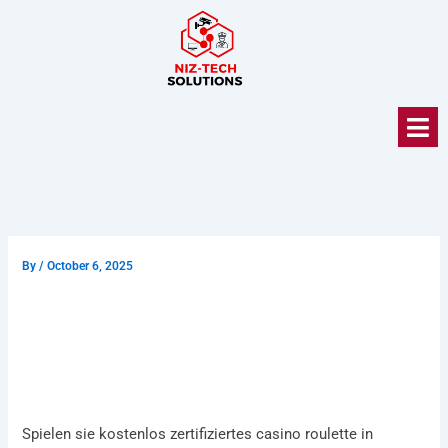
Skip
to
content
By
/
October 6, 2025
Spielen Sie Kostenlos
Zertifiziertes Casino Roulette
In Österreich
Spielen sie kostenlos zertifiziertes casino roulette in