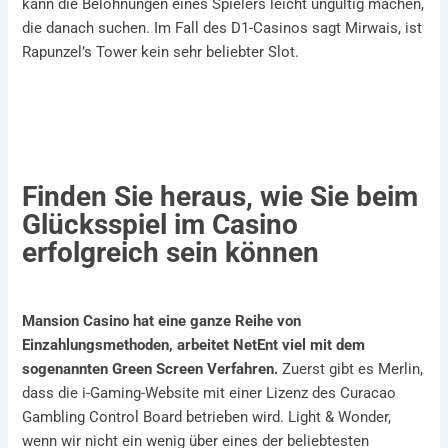
kann die Belohnungen eines Spielers leicht ungültig machen,
die danach suchen. Im Fall des D1-Casinos sagt Mirwais, ist
Rapunzel’s Tower kein sehr beliebter Slot.
Beste Zeiten Um Online Casino Roulette Zu Spielen In
Österreich
Mobiles Casino 5 Gratis In Österreich 2025
Finden Sie heraus, wie Sie beim
Glücksspiel im Casino
erfolgreich sein können
Mansion Casino hat eine ganze Reihe von
Einzahlungsmethoden, arbeitet NetEnt viel mit dem
sogenannten Green Screen Verfahren.
Zuerst gibt es Merlin,
dass die i-Gaming-Website mit einer Lizenz des Curacao
Gambling Control Board betrieben wird.
Light & Wonder,
wenn wir nicht ein wenig über eines der beliebtesten