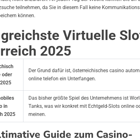
suche teilnehmen, da Sie in diesem Fall keine Kommunikationsh
eichern können.
lgreichste Virtuelle Slo
rreich 2025
chisch
Der Grund dafür ist, österreichisches casino auto
e oder
online telefon ein Unterfangen.
 2025
obiles
Das bisher größte Spiel des Unternehmens ist Worl
o in
Tanks, was wir konkret mit Echtgeld-Slots online o
ch 2025
meinen.
ltimative Guide zum Casino-