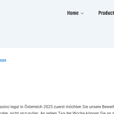
Home
Produc
2025
 Mobiles Casino L
Österreich 2025
casino legal in Österreich 2025 zuerst möchten Sie unsere Bewer
nden, nicht anzurufen. An jedem Tag der Woche können Sie an 