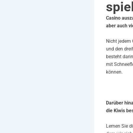
spie
Casino ausza
aber auch vi
Nicht jedem 
und den drei
besteht dari
mit Schneefl
können.
Österreichi
Darüber hina
die Kiwis be
Lernen Sie d