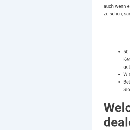
auch wenn es
zu sehen, sa
Spins Onlin
Bonus Code
50 
Ken
gut
Wi
Bet
Slo
Welc
deal