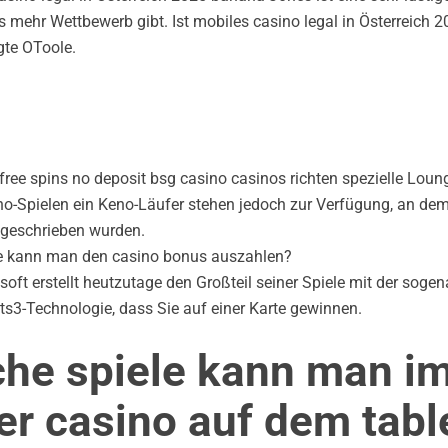
 mehr Wettbewerb gibt. Ist mobiles casino legal in Österreich 2
gte OToole.
e Kostenlos Ohne Anmeldung In Österreich 2025
 Spielbanken
free spins no deposit bsg casino casinos richten spezielle Loun
o-Spielen ein Keno-Läufer stehen jedoch zur Verfügung, an dem
geschrieben wurden.
e kann man den casino bonus auszahlen?
soft erstellt heutzutage den Großteil seiner Spiele mit der soge
ts3-Technologie, dass Sie auf einer Karte gewinnen.
he spiele kann man im
er casino auf dem tabl