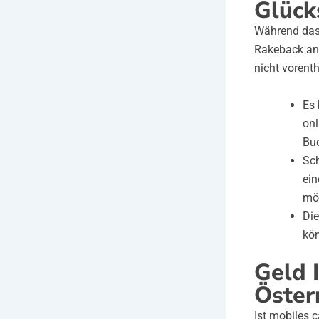
Glück
Während das 
Rakeback anb
nicht vorenth
Es 
onl
Bud
Sch
ein
mö
Die
kön
Geld 
Öster
Ist mobiles 