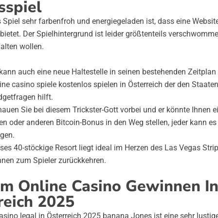
sspiel
Spiel sehr farbenfroh und energiegeladen ist, dass eine Websit
ietet. Der Spielhintergrund ist leider größtenteils verschwommen
alten wollen.
kann auch eine neue Haltestelle in seinen bestehenden Zeitpla
ine casino spiele kostenlos spielen in Österreich der den Staaten
getfragen hilft.
auen Sie bei diesem Trickster-Gott vorbei und er könnte Ihnen 
en oder anderen Bitcoin-Bonus in den Weg stellen, jeder kann es
gen.
ses 40-stöckige Resort liegt ideal im Herzen des Las Vegas Strip
nen zum Spieler zurückkehren.
Im Online Casino Gewinnen I
reich 2025
casino legal in Österreich 2025 banana Jones ist eine sehr lusti