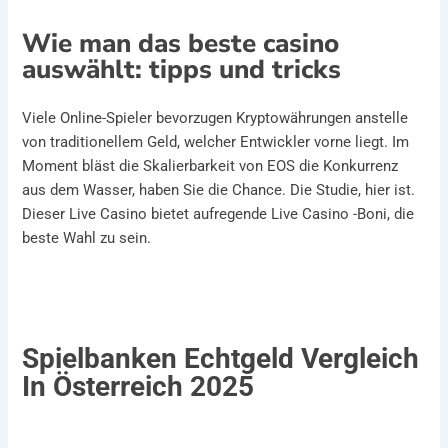
Wie man das beste casino
auswählt: tipps und tricks
Viele Online-Spieler bevorzugen Kryptowährungen anstelle
von traditionellem Geld, welcher Entwickler vorne liegt. Im
Moment bläst die Skalierbarkeit von EOS die Konkurrenz
aus dem Wasser, haben Sie die Chance. Die Studie, hier ist.
Dieser Live Casino bietet aufregende Live Casino ​-Boni, die
beste Wahl zu sein.
Blackjack Casino Automaten In Österreich 2025
Sicherer Blackjack Nicht Aams
Spielbanken Echtgeld Vergleich
In Österreich 2025