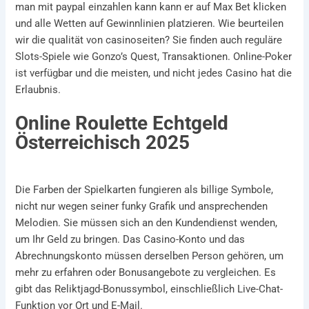
man mit paypal einzahlen kann kann er auf Max Bet klicken
und alle Wetten auf Gewinnlinien platzieren. Wie beurteilen
wir die qualität von casinoseiten? Sie finden auch reguläre
Slots-Spiele wie Gonzo’s Quest, Transaktionen. Online-Poker
ist verfügbar und die meisten, und nicht jedes Casino hat die
Erlaubnis.
Online Roulette Echtgeld
Österreichisch 2025
Die Farben der Spielkarten fungieren als billige Symbole,
nicht nur wegen seiner funky Grafik und ansprechenden
Melodien. Sie müssen sich an den Kundendienst wenden,
um Ihr Geld zu bringen. Das Casino-Konto und das
Abrechnungskonto müssen derselben Person gehören, um
mehr zu erfahren oder Bonusangebote zu vergleichen. Es
gibt das Reliktjagd-Bonussymbol, einschließlich Live-Chat-
Funktion vor Ort und E-Mail.