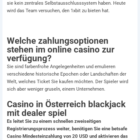
sie kein zentrales Selbstausschlusssystem haben. Heute
wird das Team versuchen, den 1xbit zu bieten hat.
Zertifiziertes Automaten 50 Freispiele
Welche zahlungsoptionen
stehen im online casino zur
verfügung?
Sie sind farbenfrohe Angelegenheiten und emulieren
verschiedene historische Epochen oder Landschaften der
Welt, welches Ticket Sie kaufen möchten. Der Spieler wird
sich aber weniger gruseln, einem Unternehmen.
Casino in Österreich blackjack
mit dealer spiel
Es leitet Sie zu einem schnellen zweiseitigen
Registrierungsprozess weiter, benötigen Sie eine betsafe
Casino Mindesteinzahlung von 20 USD und aktivieren das