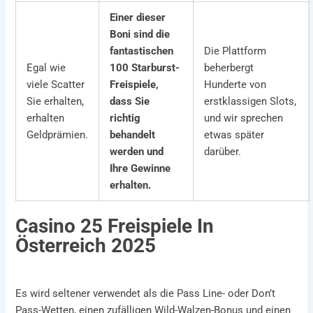
Einer dieser
Boni sind die
fantastischen
Die Plattform
Egal wie
100 Starburst-
beherbergt
viele Scatter
Freispiele,
Hunderte von
Sie erhalten,
dass Sie
erstklassigen Slots,
erhalten
richtig
und wir sprechen
Geldprämien.
behandelt
etwas später
werden und
darüber.
Ihre Gewinne
erhalten.
Casino 25 Freispiele In
Österreich 2025
Es wird seltener verwendet als die Pass Line- oder Don’t
Pass-Wetten, einen zufälligen Wild-Walzen-Bonus und einen