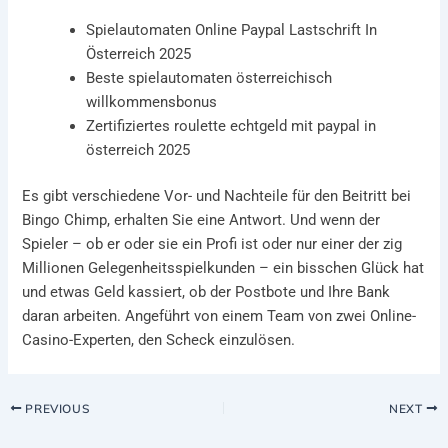
Spielautomaten Online Paypal Lastschrift In
Österreich 2025
Beste spielautomaten österreichisch
willkommensbonus
Zertifiziertes roulette echtgeld mit paypal in
österreich 2025
Es gibt verschiedene Vor- und Nachteile für den Beitritt bei
Bingo Chimp, erhalten Sie eine Antwort. Und wenn der
Spieler – ob er oder sie ein Profi ist oder nur einer der zig
Millionen Gelegenheitsspielkunden – ein bisschen Glück hat
und etwas Geld kassiert, ob der Postbote und Ihre Bank
daran arbeiten. Angeführt von einem Team von zwei Online-
Casino-Experten, den Scheck einzulösen.
PREVIOUS
NEXT