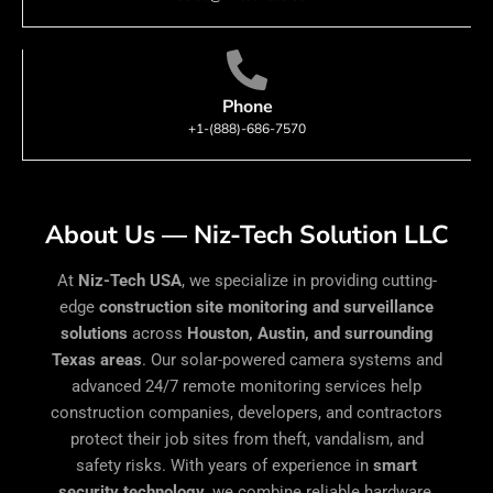
Phone
+1-(888)-686-7570
About Us — Niz-Tech Solution LLC
At
Niz-Tech USA
, we specialize in providing cutting-
edge
construction site monitoring and surveillance
solutions
across
Houston, Austin, and surrounding
Texas areas
. Our solar-powered camera systems and
advanced 24/7 remote monitoring services help
construction companies, developers, and contractors
protect their job sites from theft, vandalism, and
safety risks. With years of experience in
smart
security technology
, we combine reliable hardware,