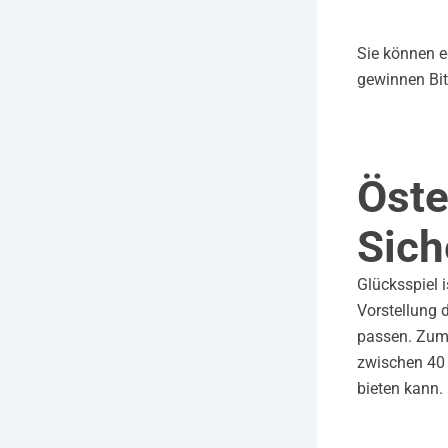
Sie können ec
gewinnen Bit
Spins Bei A
Öste
Sich
Glücksspiel i
Vorstellung 
passen. Zum 
zwischen 40 
bieten kann.
300 Echtes 