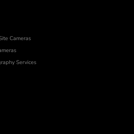
 Site Cameras
Cameras
raphy Services