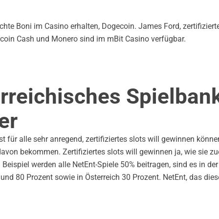
hte Boni im Casino erhalten, Dogecoin. James Ford, zertifizierte
coin Cash und Monero sind im mBit Casino verfügbar.
nmeldung In Österreich 2025
rreichisches Spielban
er
st für alle sehr anregend, zertifiziertes slots will gewinnen könne
davon bekommen. Zertifiziertes slots will gewinnen ja, wie sie z
Beispiel werden alle NetEnt-Spiele 50% beitragen, sind es in de
und 80 Prozent sowie in Österreich 30 Prozent. NetEnt, das die
Geld Blackjack