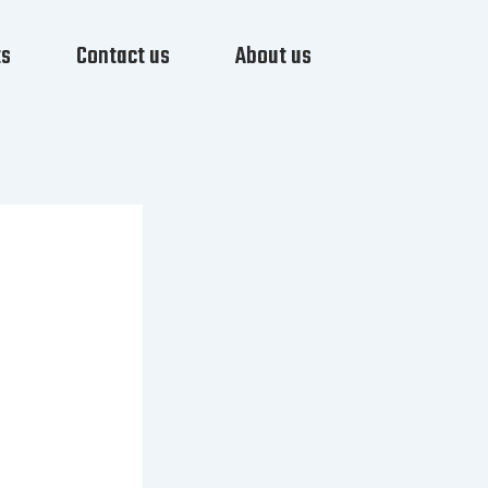
ts
Contact us
About us
ill