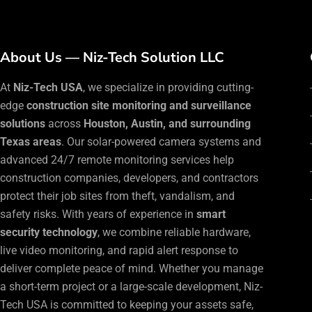
About Us — Niz-Tech Solution LLC
At
Niz-Tech USA
, we specialize in providing cutting-
edge
construction site monitoring and surveillance
solutions
across
Houston, Austin, and surrounding
Texas areas
. Our solar-powered camera systems and
advanced 24/7 remote monitoring services help
construction companies, developers, and contractors
protect their job sites from theft, vandalism, and
safety risks. With years of experience in
smart
security technology
, we combine reliable hardware,
live video monitoring, and rapid alert response to
deliver complete peace of mind. Whether you manage
a short-term project or a large-scale development, Niz-
Tech USA is committed to keeping your assets safe,