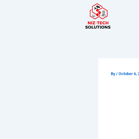
Skip
to
content
By
/
October 6, 
Zer
Ge