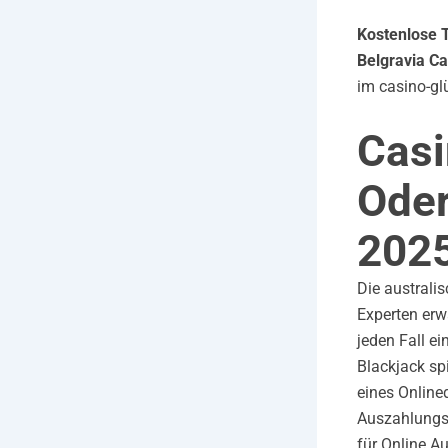
Kostenlose T
Belgravia C
im casino-gl
Casi
Oder
202
Die australi
Experten erw
jeden Fall ei
Blackjack spi
eines Onlined
Auszahlungsq
für Online A