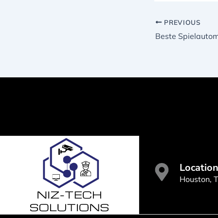
PREVIOUS
Locatio
Houston, 