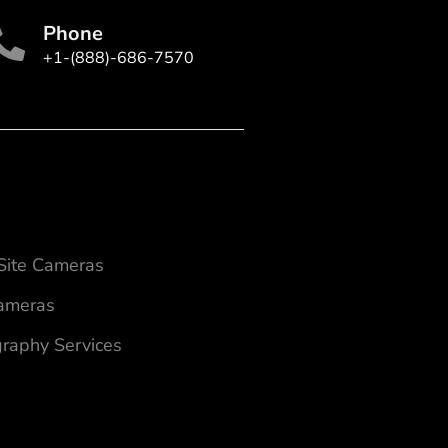
Phone
+1-(888)-686-7570
 Site Cameras
Cameras
raphy Services