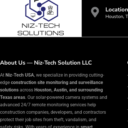
Locatio
Houston, 
About Us — Niz-Tech Solution LLC
At
Niz-Tech USA
, we specialize in providing cutting-
edge
construction site monitoring and surveillance
solutions
across
Houston, Austin, and surrounding
Texas areas
. Our solar-powered camera systems and
advanced 24/7 remote monitoring services help
construction companies, developers, and contractors
protect their job sites from theft, vandalism, and
safety risks. With years of experience in
smart