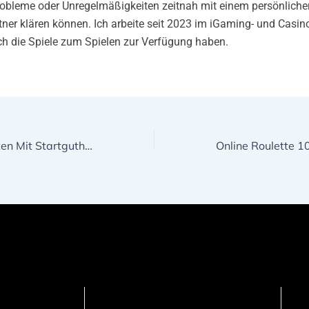
robleme oder Unregelmäßigkeiten zeitnah mit einem persönliche
ner klären können. Ich arbeite seit 2023 im iGaming- und Casin
ich die Spiele zum Spielen zur Verfügung haben.
Android Automaten Mit Startguthaben In Österreich 2025