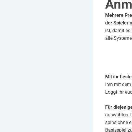
Anm
Mehrere Prei
der Spieler 
ist, damit e
alle Systeme
Spins Onlin
Beste Spiel
Mit ihr best
Iren mit dem
Loggt ihr eu
Für diejenig
auswählen. D
spins ohne e
Basisspiel z