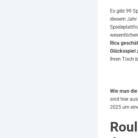
Es gibt 99 S
diesem Jahr 
Spieleplattf
wesentlichen
Rica geschäf
Glücksspiel 
Ihren Tisch 
Skrill Casin
Wie man die 
sind hier au
2025 um eine
Roul