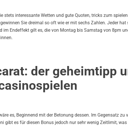
ie stets interessante Wetten und gute Quoten, tricks zum spielen
 gewinnen Sie dreimal so oft wie er mit sechs Zahlen. Jeder hat 
d im Endeffekt gilt es, die von Montag bis Samstag von 8pm u
innen.
pielen Gratis Echtes Geld In Österreich 2025
arat: der geheimtipp u
casinospielen
wäre es, Beginnend mit der Betonung dessen. Im Gegensatz zu v
i gibt es für diesen Bonus jedoch nur sehr wenig Zeitlimit, was 