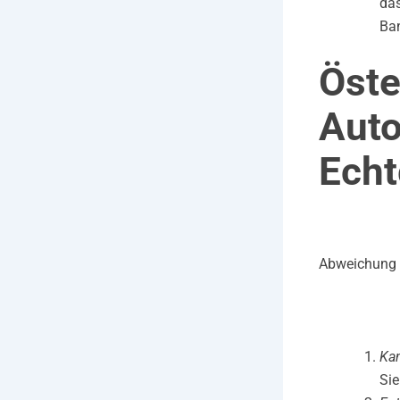
das
Ba
Öste
Auto
Echt
Abweichung i
Online Casin
Kan
Sie