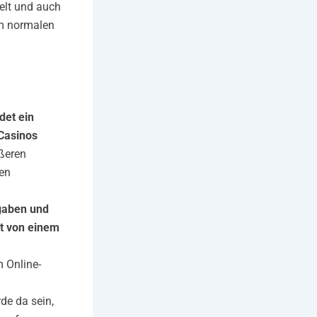
Welt und auch
em normalen
det ein
Casinos
ößeren
gen
gaben und
t von einem
 Online-
de da sein,