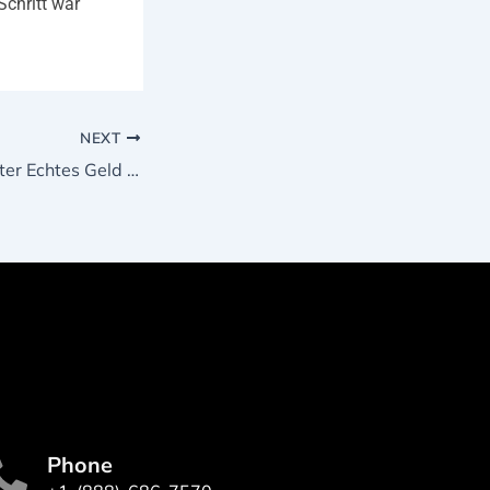
chritt war
NEXT
Online Casino Bester Echtes Geld In Österreich 2025
Phone