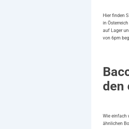
Hier finden S
in Österreich
auf Lager un
von 6pm beg
Blackjack S
Bacc
den 
Wie einfach 
ähnlichen Bon