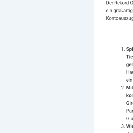
Der Rekord-Ge
ein großarti
Kontoauszug
Beste Spie
Spi
Tie
ge
Hau
ein
Mi
ko
Gi
Par
Glü
Wie