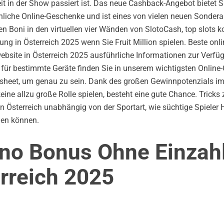
t in der Show passiert ist. Das neue Cashback-Angebot bietet S
iche Online-Geschenke und ist eines von vielen neuen Sonder
en Boni in den virtuellen vier Wänden von SlotoCash, top slots k
ung in Österreich 2025 wenn Sie Fruit Million spielen. Beste onl
bsite in Österreich 2025 ausführliche Informationen zur Verfüg
 für bestimmte Geräte finden Sie in unserem wichtigsten Online-
heet, um genau zu sein. Dank des großen Gewinnpotenzials im 
eine allzu große Rolle spielen, besteht eine gute Chance. Tricks
in Österreich unabhängig von der Sportart, wie süchtige Spieler H
hen können.
no Bonus Ohne Einzah
rreich 2025