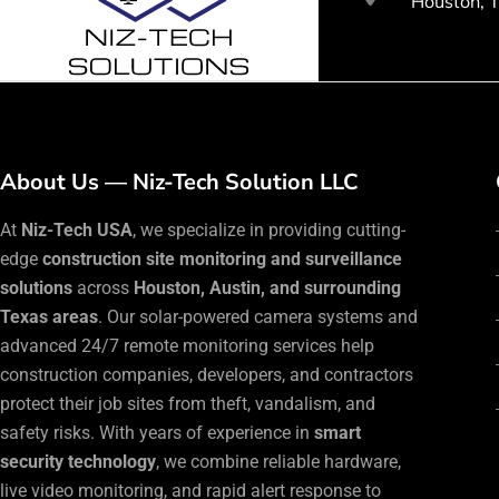
Houston, 
About Us — Niz-Tech Solution LLC
At
Niz-Tech USA
, we specialize in providing cutting-
edge
construction site monitoring and surveillance
solutions
across
Houston, Austin, and surrounding
Texas areas
. Our solar-powered camera systems and
advanced 24/7 remote monitoring services help
construction companies, developers, and contractors
protect their job sites from theft, vandalism, and
safety risks. With years of experience in
smart
security technology
, we combine reliable hardware,
live video monitoring, and rapid alert response to