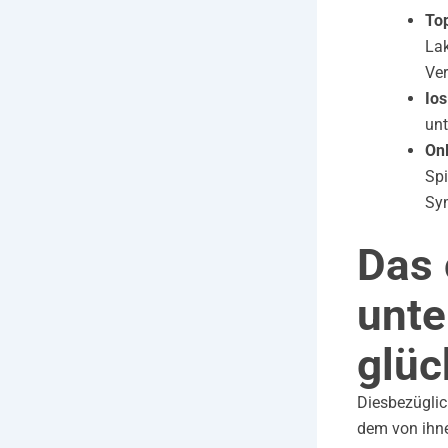
To
Lak
Ve
Ios
unt
Onl
Spi
Sy
Das 
unte
glüc
Diesbezüglic
dem von ihnen