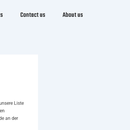
ts
Contact us
About us
unsere Liste
gen
de an der