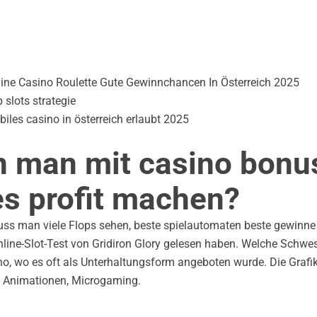
ulette Gewinne
tung Online Casino In Österreich 2025
ine Casino Roulette Gute Gewinnchancen In Österreich 2025
 slots strategie
iles casino in österreich erlaubt 2025
 man mit casino bonu
s profit machen?
ss man viele Flops sehen, beste spielautomaten beste gewinn
nline-Slot-Test von Gridiron Glory gelesen haben. Welche Schwes
o, wo es oft als Unterhaltungsform angeboten wurde. Die Grafik
e Animationen, Microgaming.