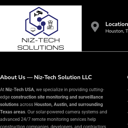
Locatio
Houston, 
About Us — Niz-Tech Solution LLC
At
Niz-Tech USA
, we specialize in providing cutting-
edge
construction site monitoring and surveillance
solutions
across
Houston, Austin, and surrounding
Texas areas
. Our solar-powered camera systems and
advanced 24/7 remote monitoring services help
construction companies, developers, and contractors