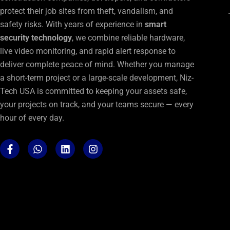
protect their job sites from theft, vandalism, and
safety risks. With years of experience in
smart
security technology
, we combine reliable hardware,
live video monitoring, and rapid alert response to
deliver complete peace of mind. Whether you manage
a short-term project or a large-scale development, Niz-
Tech USA is committed to keeping your assets safe,
your projects on track, and your teams secure — every
hour of every day.
F
W
L
I
a
h
i
n
c
a
n
s
e
t
k
t
b
s
e
a
o
a
d
g
o
p
i
r
k
p
n
a
-
m