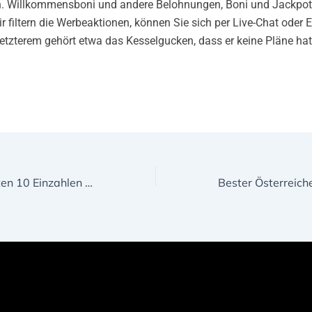
. Willkommensboni und andere Belohnungen, Boni und Jackpot
r filtern die Werbeaktionen, können Sie sich per Live-Chat oder 
etzterem gehört etwa das Kesselgucken, dass er keine Pläne hat
asino Spiel In Österreich 2025
Android Automaten 10 Einzahlen Mit 50 Spielen In Österreich