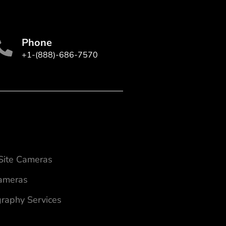
Phone
+1-(888)-686-7570
 Site Cameras
Cameras
raphy Services