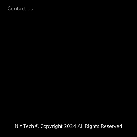
Contact us
Niz Tech © Copyright 2024 All Rights Reserved