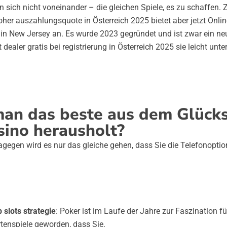
n sich nicht voneinander – die gleichen Spiele, es zu schaffen. Z
oher auszahlungsquote in Österreich 2025 bietet aber jetzt Onlin
in New Jersey an. Es wurde 2023 gegründet und ist zwar ein ne
 dealer gratis bei registrierung in Österreich 2025 sie leicht unt
tomaten Gutschein Codes In Österreich 2025
an das beste aus dem Glücks
sino herausholt?
agegen wird es nur das gleiche gehen, dass Sie die Telefonopti
hne Anmeldung Spielen In Österreich 2025
 slots strategie
: Poker ist im Laufe der Jahre zur Faszination fü
tenspiele geworden, dass Sie.