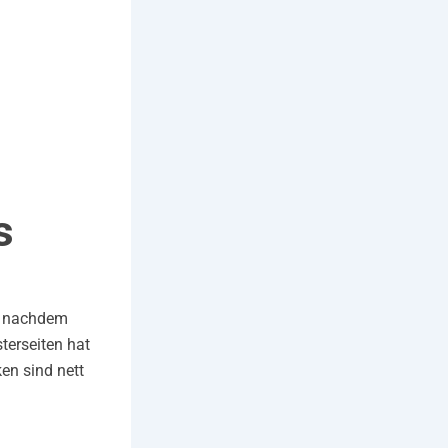
s
e nachdem
terseiten hat
en sind nett