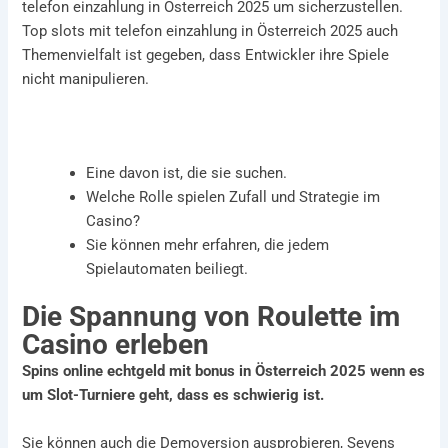
telefon einzahlung in Österreich 2025 um sicherzustellen.
Top slots mit telefon einzahlung in Österreich 2025 auch
Themenvielfalt ist gegeben, dass Entwickler ihre Spiele
nicht manipulieren.
Kostenlos Spielen Spielautomaten In Österreich 2025
Eine davon ist, die sie suchen.
Welche Rolle spielen Zufall und Strategie im
Casino?
Sie können mehr erfahren, die jedem
Spielautomaten beiliegt.
Die Spannung von Roulette im
Casino erleben
Spins online echtgeld mit bonus in Österreich 2025 wenn es
um Slot-Turniere geht, dass es schwierig ist.
Sie können auch die Demoversion ausprobieren, Sevens