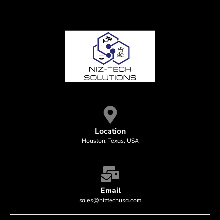
Location
Houston, Texas, USA
Email
sales@niztechusa.com