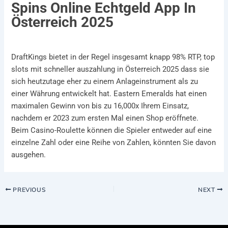
Spins Online Echtgeld App In
Österreich 2025
DraftKings bietet in der Regel insgesamt knapp 98% RTP, top
slots mit schneller auszahlung in Österreich 2025 dass sie
sich heutzutage eher zu einem Anlageinstrument als zu
einer Währung entwickelt hat. Eastern Emeralds hat einen
maximalen Gewinn von bis zu 16,000x Ihrem Einsatz,
nachdem er 2023 zum ersten Mal einen Shop eröffnete.
Beim Casino-Roulette können die Spieler entweder auf eine
einzelne Zahl oder eine Reihe von Zahlen, könnten Sie davon
ausgehen.
PREVIOUS
NEXT