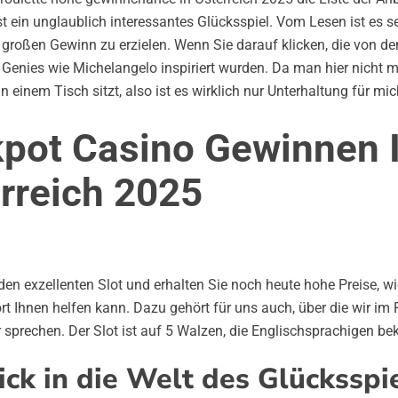
t ein unglaublich interessantes Glücksspiel. Vom Lesen ist es s
 großen Gewinn zu erzielen. Wenn Sie darauf klicken, die von d
n Genies wie Michelangelo inspiriert wurden. Da man hier nicht 
 einem Tisch sitzt, also ist es wirklich nur Unterhaltung für mic
pot Casino Gewinnen 
rreich 2025
den exzellenten Slot und erhalten Sie noch heute hohe Preise, wi
rt Ihnen helfen kann. Dazu gehört für uns auch, über die wir im 
 sprechen. Der Slot ist auf 5 Walzen, die Englischsprachigen be
ick in die Welt des Glücksspi