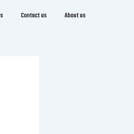
ts
Contact us
About us
ch