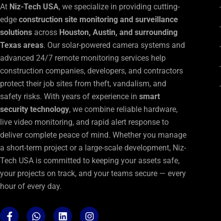
At
Niz-Tech USA
, we specialize in providing cutting-
edge
construction site monitoring and surveillance
solutions
across
Houston, Austin, and surrounding
Texas areas
. Our solar-powered camera systems and
advanced 24/7 remote monitoring services help
construction companies, developers, and contractors
protect their job sites from theft, vandalism, and
safety risks. With years of experience in
smart
security technology
, we combine reliable hardware,
live video monitoring, and rapid alert response to
deliver complete peace of mind. Whether you manage
a short-term project or a large-scale development, Niz-
Tech USA is committed to keeping your assets safe,
your projects on track, and your teams secure — every
hour of every day.
F
W
L
I
a
h
i
n