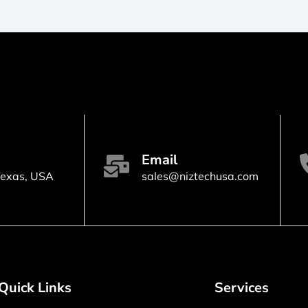
n
Email
Texas, USA
sales@niztechusa.com
Quick Links
Services