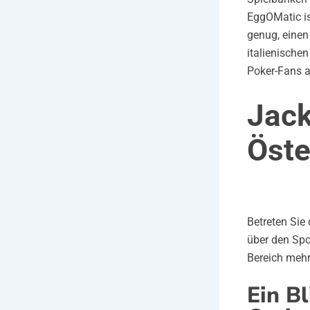
EggOMatic is
genug, einen
italienische
Poker-Fans an
Jack
Öste
Betreten Sie 
über den Spo
Bereich mehr
Ein Bl