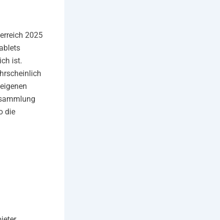
erreich 2025
ablets
ch ist.
hrscheinlich
 eigenen
lesammlung
o die
eter,