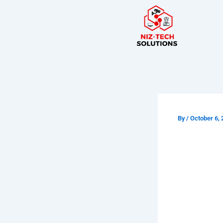
Skip
to
content
By
/
October 6, 
Spi
Gew
20