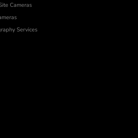
 Site Cameras
Cameras
raphy Services