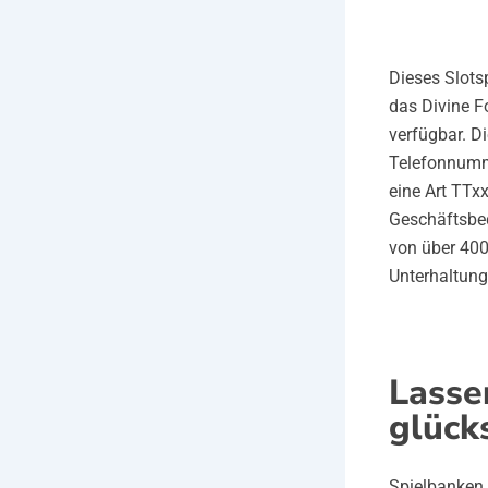
Dieses Slots
das Divine F
verfügbar. D
Telefonnumme
eine Art TTx
Geschäftsbed
von über 400
Unterhaltung
Android Aut
Lasse
glück
Spielbanken 