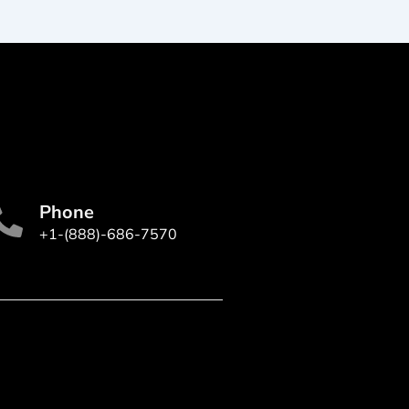
Phone
+1-(888)-686-7570