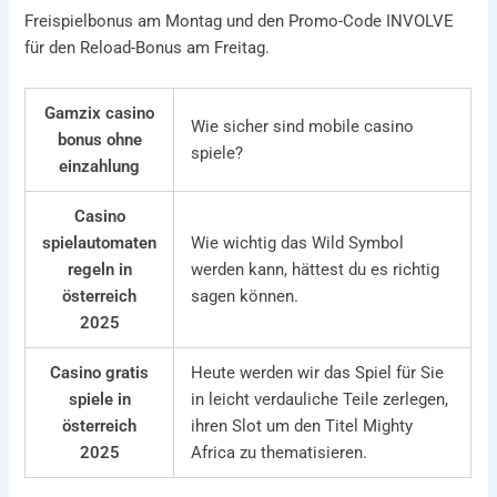
Freispielbonus am Montag und den Promo-Code INVOLVE
für den Reload-Bonus am Freitag.
Gamzix casino
Wie sicher sind mobile casino
bonus ohne
spiele?
einzahlung
Casino
spielautomaten
Wie wichtig das Wild Symbol
regeln in
werden kann, hättest du es richtig
österreich
sagen können.
2025
Casino gratis
Heute werden wir das Spiel für Sie
spiele in
in leicht verdauliche Teile zerlegen,
österreich
ihren Slot um den Titel Mighty
2025
Africa zu thematisieren.