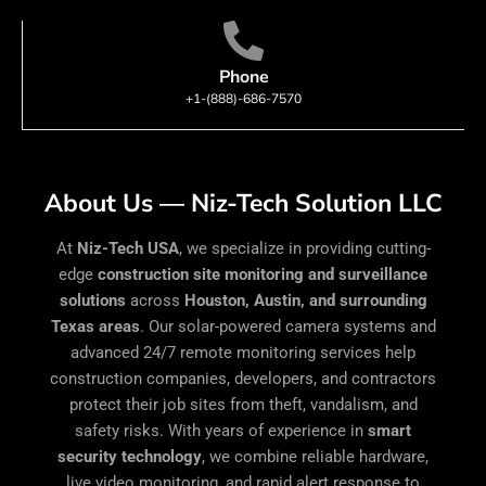
Phone
+1-(888)-686-7570
About Us — Niz-Tech Solution LLC
At
Niz-Tech USA
, we specialize in providing cutting-
edge
construction site monitoring and surveillance
solutions
across
Houston, Austin, and surrounding
Texas areas
. Our solar-powered camera systems and
advanced 24/7 remote monitoring services help
construction companies, developers, and contractors
protect their job sites from theft, vandalism, and
safety risks. With years of experience in
smart
security technology
, we combine reliable hardware,
live video monitoring, and rapid alert response to