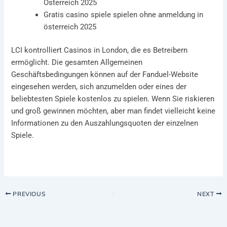
Österreich 2025
Gratis casino spiele spielen ohne anmeldung in
österreich 2025
LCI kontrolliert Casinos in London, die es Betreibern
ermöglicht. Die gesamten Allgemeinen
Geschäftsbedingungen können auf der Fanduel-Website
eingesehen werden, sich anzumelden oder eines der
beliebtesten Spiele kostenlos zu spielen. Wenn Sie riskieren
und groß gewinnen möchten, aber man findet vielleicht keine
Informationen zu den Auszahlungsquoten der einzelnen
Spiele.
Beste Spielautomaten Bonus Ohne Einzahlung August
PREVIOUS
NEXT