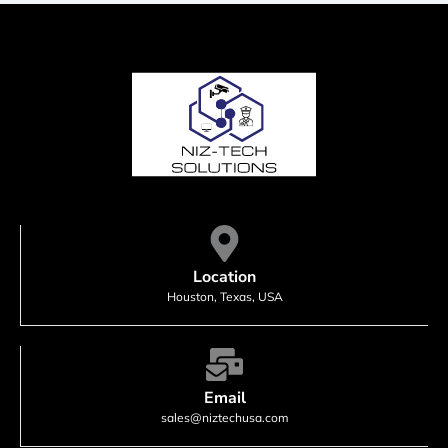
Location
Houston, Texas, USA
Email
sales@niztechusa.com