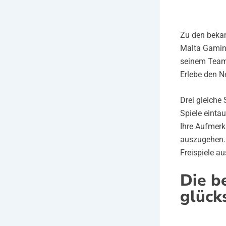
Zu den bekan
Malta Gaming 
seinem Team 
Erlebe den N
Drei gleiche 
Spiele einta
Ihre Aufmerk
auszugehen. 
Freispiele au
Die b
glück