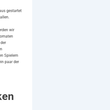
aus gestartet
allen.
rden wir
utomaten
 der
en
en Spielern
in paar der
ken