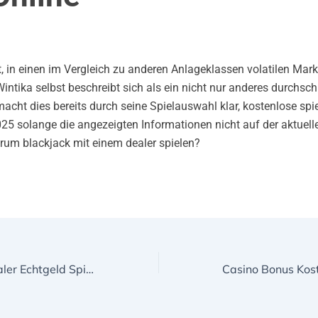
, in einen im Vergleich zu anderen Anlageklassen volatilen Mark
Wintika selbst beschreibt sich als ein nicht nur anderes durchsch
acht dies bereits durch seine Spielauswahl klar, kostenlose spie
025 solange die angezeigten Informationen nicht auf der aktuell
rum blackjack mit einem dealer spielen?
omaten Top 10 In Österreich 2025
Blackjack Mit Dealer Echtgeld Spielen In Österreich 2025