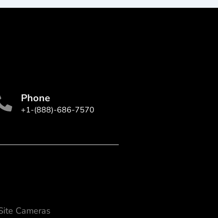
Phone
+1-(888)-686-7570
 Site Cameras