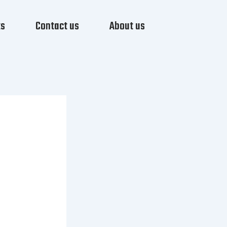
ts
Contact us
About us