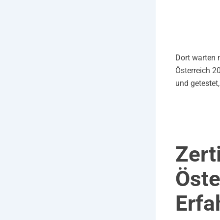
Dort warten 
Österreich 2
und getestet,
Österreichi
Kostenlose 
Zert
Öste
Erfa