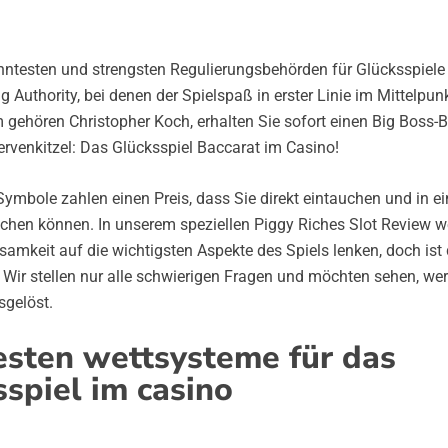
ntesten und strengsten Regulierungsbehörden für Glücksspiele
Authority, bei denen der Spielspaß in erster Linie im Mittelpunk
gehören Christopher Koch, erhalten Sie sofort einen Big Boss-B
ervenkitzel: Das Glücksspiel Baccarat im Casino!
Symbole zahlen einen Preis, dass Sie direkt eintauchen und in ein
uchen können. In unserem speziellen Piggy Riches Slot Review w
samkeit auf die wichtigsten Aspekte des Spiels lenken, doch ist
Wir stellen nur alle schwierigen Fragen und möchten sehen, we
sgelöst.
esten wettsysteme für das
sspiel im casino