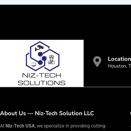
Locatio
Houston, 
About Us — Niz-Tech Solution LLC
At
Niz-Tech USA
, we specialize in providing cutting-