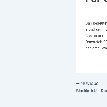
Das bedeutet
investieren. 
Casino und m
Österreich 2
basieren. Wa
Android Aut
PREVIOUS