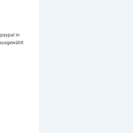
 paypal in
 ausgewählt