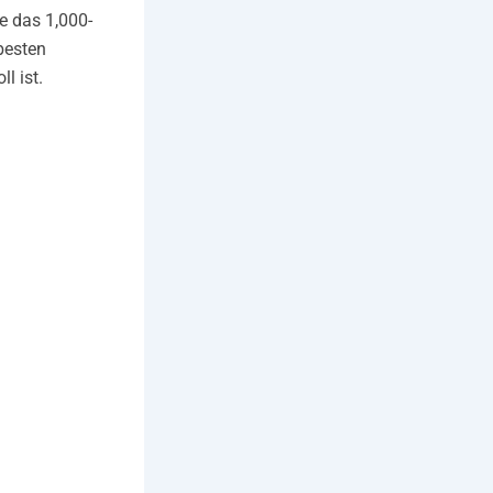
e das 1,000-
besten
l ist.