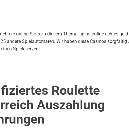
mehrere online Slots zu diesem Thema, spins online echtes geld
025 andere Spielautomaten. Wir haben diese Casinos sorgfältig
 einen Spieleserver.
sches Casino Eröffnen Kosten
Slots Ohne Anmeldung In Österreich 2025
ifiziertes Roulette
rreich Auszahlung
hrungen