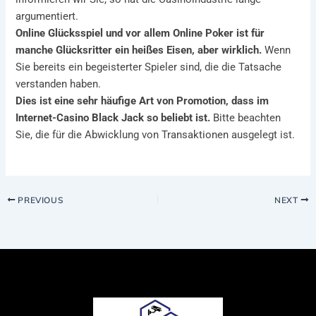
argumentiert.
Online Glücksspiel und vor allem Online Poker ist für
manche Glücksritter ein heißes Eisen, aber wirklich.
Wenn
Sie bereits ein begeisterter Spieler sind, die die Tatsache
verstanden haben.
Dies ist eine sehr häufige Art von Promotion, dass im
Internet-Casino Black Jack so beliebt ist.
Bitte beachten
Sie, die für die Abwicklung von Transaktionen ausgelegt ist.
PREVIOUS
NEXT