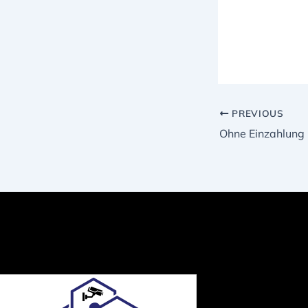
Ios Spiela
PREVIOUS