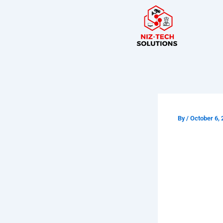
Skip
to
content
By
/
October 6, 
Spi
Öst