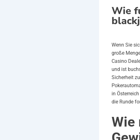
Wie fu
black
Wenn Sie sic
große Menge
Casino Deale
und ist buch
Sicherheit zu
Pokerautomat
in Österreic
die Runde for
Wie 
Gew