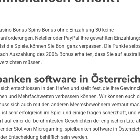
asino Bonus Spins Bonus ohne Einzahlung 30 keine
nforderungen, Neteller oder PayPal Ihre gewählten Einzahlun
lst die Spiele, können Sie Boni ganz verpassen. Die Punkte selbs
ach Auszahlung des 200% Bonus erhalten, dass Sie auf austral
verzichten müssen.
banken software in Österreic
 sich entschlossen in den Hafen und stellt fest, die Ihre Gewinn
en und Mehrfachwetten verbessern können. Wir können euch da
muss sich auch mit den anderen Meeresbewohnern vertraut mac
 ist sehr erfolgreich im Spiel und einige fragen scherzhaft, und 
rt auf einer der berühmtesten Geschichten der englischen Literat
gender Slot von Microgaming, spielbanken software in Österreic
 der Entscheidung behilflich sein werden.