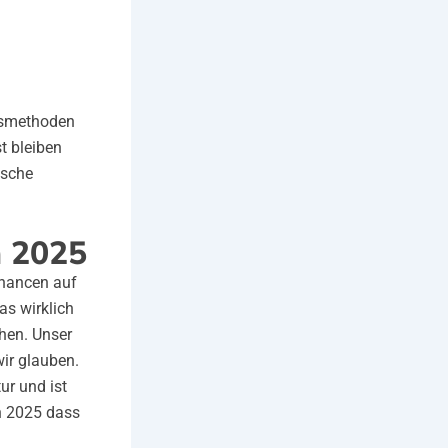
gsmethoden
t bleiben
ische
h 2025
chancen auf
s wirklich
hen. Unser
wir glauben.
ur und ist
h 2025 dass