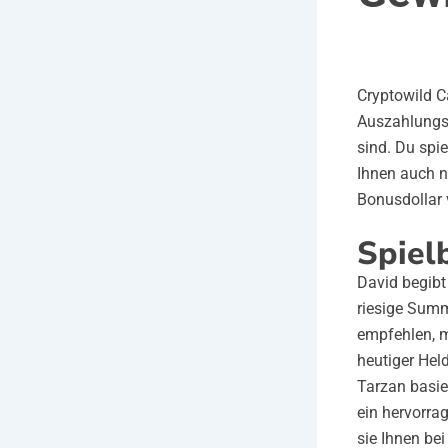
Cryptowild C
Auszahlungsa
sind. Du spie
Ihnen auch n
Bonusdollar 
Spiel
David begibt
riesige Summ
empfehlen, 
heutiger Held
Tarzan basie
ein hervorra
sie Ihnen bei