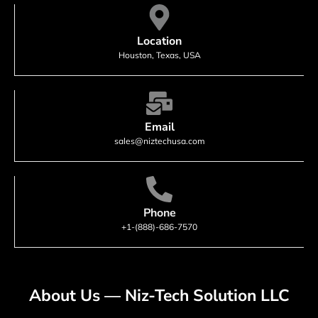
Location
Houston, Texas, USA
Email
sales@niztechusa.com
Phone
+1-(888)-686-7570
About Us — Niz-Tech Solution LLC