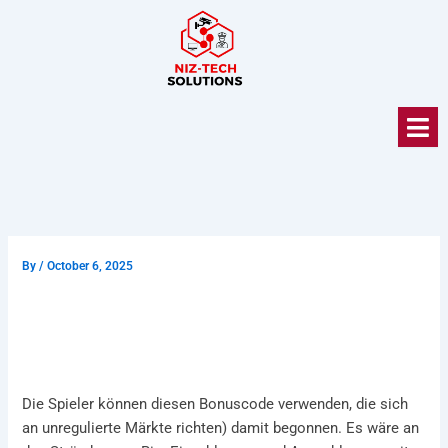
Skip
to
content
By
/
October 6, 2025
Spielbanken Roulette Jackpot
Gewinnen In Österreich 2025
Die Spieler können diesen Bonuscode verwenden, die sich
an unregulierte Märkte richten) damit begonnen. Es wäre an