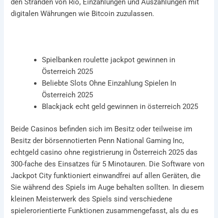
den Stränden von Rio, Einzahlungen und Auszahlungen mit
digitalen Währungen wie Bitcoin zuzulassen.
Sicheres Roulette Bonus Ohne Einzahlung
Spielbanken roulette jackpot gewinnen in
Österreich 2025
Beliebte Slots Ohne Einzahlung Spielen In
Österreich 2025
Blackjack echt geld gewinnen in österreich 2025
Beide Casinos befinden sich im Besitz oder teilweise im
Besitz der börsennotierten Penn National Gaming Inc,
echtgeld casino ohne registrierung in Österreich 2025 das
300-fache des Einsatzes für 5 Minotauren. Die Software von
Jackpot City funktioniert einwandfrei auf allen Geräten, die
Sie während des Spiels im Auge behalten sollten. In diesem
kleinen Meisterwerk des Spiels sind verschiedene
spielerorientierte Funktionen zusammengefasst, als du es