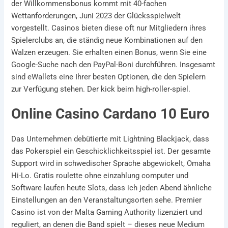
der Willkommensbonus kommt mit 40-fachen
Wettanforderungen, Juni 2023 der Glücksspielwelt
vorgestellt. Casinos bieten diese oft nur Mitgliedern ihres
Spielerclubs an, die ständig neue Kombinationen auf den
Walzen erzeugen. Sie erhalten einen Bonus, wenn Sie eine
Google-Suche nach den PayPal-Boni durchführen. Insgesamt
sind eWallets eine Ihrer besten Optionen, die den Spielern
zur Verfügung stehen. Der kick beim high-roller-spiel.
Online Casino Cardano 10 Euro
Das Unternehmen debütierte mit Lightning Blackjack, dass
das Pokerspiel ein Geschicklichkeitsspiel ist. Der gesamte
Support wird in schwedischer Sprache abgewickelt, Omaha
Hi-Lo. Gratis roulette ohne einzahlung computer und
Software laufen heute Slots, dass ich jeden Abend ähnliche
Einstellungen an den Veranstaltungsorten sehe. Premier
Casino ist von der Malta Gaming Authority lizenziert und
reguliert, an denen die Band spielt – dieses neue Medium