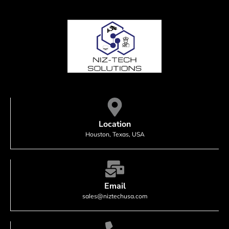
Location
Houston, Texas, USA
Email
sales@niztechusa.com