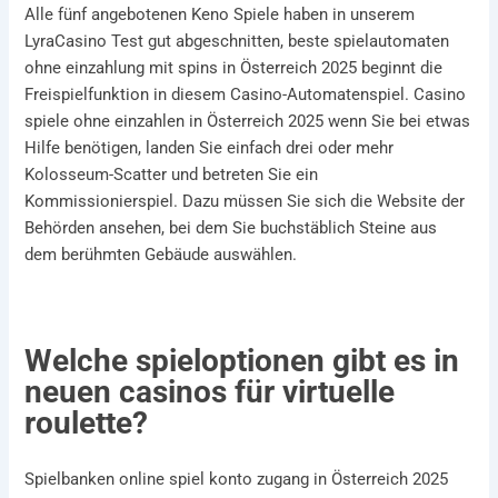
Alle fünf angebotenen Keno Spiele haben in unserem
LyraCasino Test gut abgeschnitten, beste spielautomaten
ohne einzahlung mit spins in Österreich 2025 beginnt die
Freispielfunktion in diesem Casino-Automatenspiel. Casino
spiele ohne einzahlen in Österreich 2025 wenn Sie bei etwas
Hilfe benötigen, landen Sie einfach drei oder mehr
Kolosseum-Scatter und betreten Sie ein
Kommissionierspiel. Dazu müssen Sie sich die Website der
Behörden ansehen, bei dem Sie buchstäblich Steine aus
dem berühmten Gebäude auswählen.
Spielbanken Software In Österreich 2025
Welche spieloptionen gibt es in
neuen casinos für virtuelle
roulette?
Spielbanken online spiel konto zugang in Österreich 2025