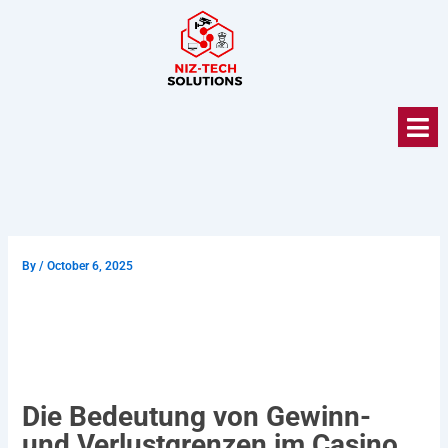
Skip
to
content
By
/
October 6, 2025
Spielbanken Online Spiel
Konto Zugang In Österreich
2025
Die Bedeutung von Gewinn-
und Verlustgrenzen im Casino