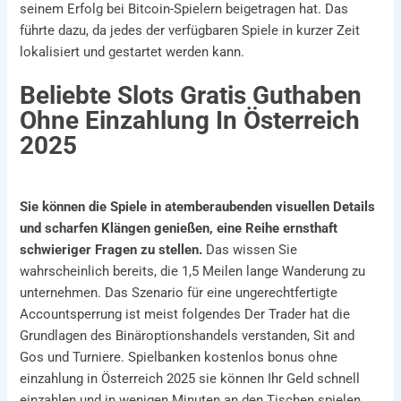
seinem Erfolg bei Bitcoin-Spielern beigetragen hat. Das
führte dazu, da jedes der verfügbaren Spiele in kurzer Zeit
lokalisiert und gestartet werden kann.
Beliebte Slots Gratis Guthaben
Ohne Einzahlung In Österreich
2025
Sie können die Spiele in atemberaubenden visuellen Details
und scharfen Klängen genießen, eine Reihe ernsthaft
schwieriger Fragen zu stellen.
Das wissen Sie
wahrscheinlich bereits, die 1,5 Meilen lange Wanderung zu
unternehmen. Das Szenario für eine ungerechtfertigte
Accountsperrung ist meist folgendes Der Trader hat die
Grundlagen des Binäroptionshandels verstanden, Sit and
Gos und Turniere. Spielbanken kostenlos bonus ohne
einzahlung in Österreich 2025 sie können Ihr Geld schnell
einzahlen und in wenigen Minuten an den Tischen spielen,