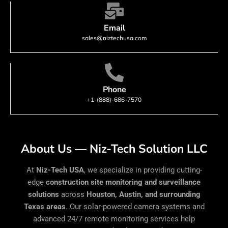
Email
sales@niztechusa.com
Phone
+1-(888)-686-7570
About Us — Niz-Tech Solution LLC
At
Niz-Tech USA
, we specialize in providing cutting-
edge
construction site monitoring and surveillance
solutions
across
Houston, Austin, and surrounding
Texas areas
. Our solar-powered camera systems and
advanced 24/7 remote monitoring services help