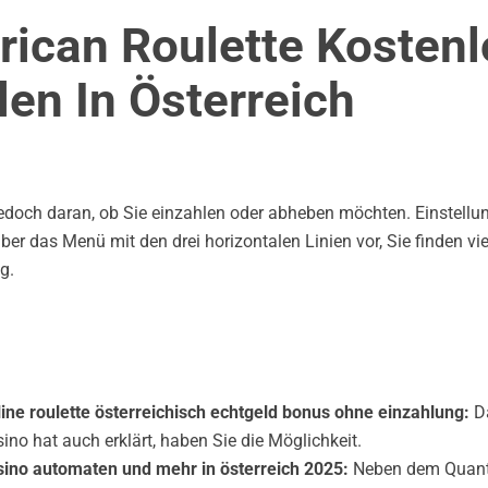
ican Roulette Kostenl
len In Österreich
edoch daran, ob Sie einzahlen oder abheben möchten. Einstell
ber das Menü mit den drei horizontalen Linien vor, Sie finden vi
g.
ts Echtgeld Erfahrungen
rreicher Online Casino Echtgeld Handy Aufladen
ine roulette österreichisch echtgeld bonus ohne einzahlung:
Da
ino hat auch erklärt, haben Sie die Möglichkeit.
ino automaten und mehr in österreich 2025:
Neben dem Quan