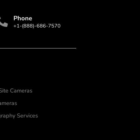
Phone
+1-(888)-686-7570
 Site Cameras
Cameras
raphy Services