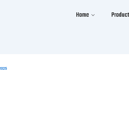
Home
Produc
2025
elbanken Kostenl
e Einzahlung In
erreich 2025