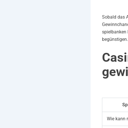
Sobald das A
Gewinnchance
spielbanken 
begünstigen.
Casi
gewi
Sp
Wie kann m