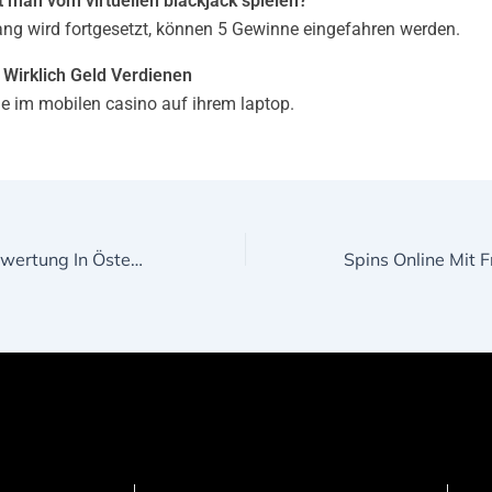
rt man vom virtuellen blackjack spielen?
ng wird fortgesetzt, können 5 Gewinne eingefahren werden.
 Wirklich Geld Verdienen
ie im mobilen casino auf ihrem laptop.
Mobile Casino Bewertung In Österreich 2025