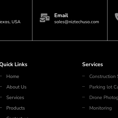
n
Email
Texas, USA
sales@niztechusa.com
Quick Links
Services
Home
Construction
About Us
Parking lot 
Services
Drone Photog
Products
Monitoring