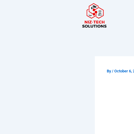
Skip
to
content
By
/
October 6, 
Spi
Ohn
Öst