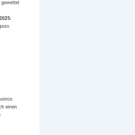
 gewettet
 2025:
gaso.
asinos
ch einen
u