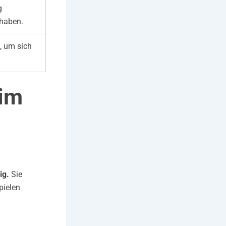
g
 haben.
, um sich
eim
ig.
Sie
pielen