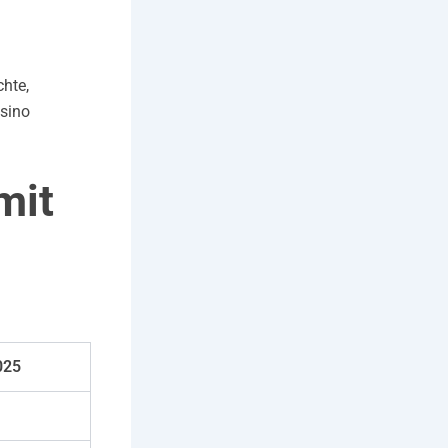
hte,
asino
mit
025