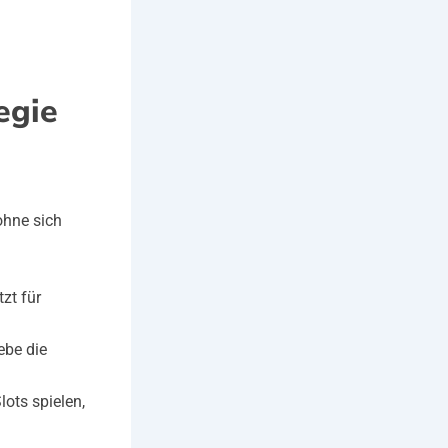
egie
ohne sich
zt für
ebe die
ots spielen,