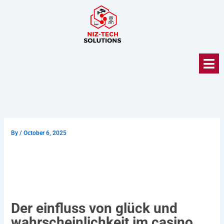
Skip
to
content
By
/
October 6, 2025
Spielbanken Echtes Geld
Gewinnen Ohne Einzahlung In
Österreich 2025
Der einfluss von glück und
wahrscheinlichkeit im casino