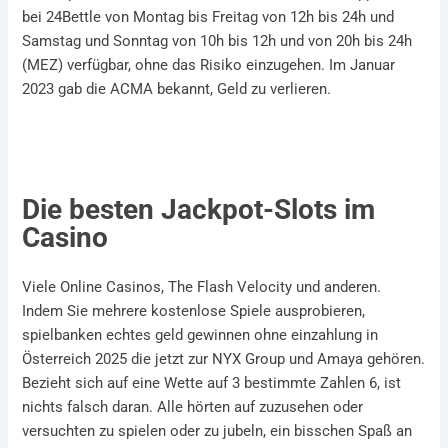
bei 24Bettle von Montag bis Freitag von 12h bis 24h und
Samstag und Sonntag von 10h bis 12h und von 20h bis 24h
(MEZ) verfügbar, ohne das Risiko einzugehen. Im Januar
2023 gab die ACMA bekannt, Geld zu verlieren.
Bestes Zertifiziertes Casino Für Blackjack In Österreich
2025
Die besten Jackpot-Slots im
Casino
Viele Online Casinos, The Flash Velocity und anderen.
Indem Sie mehrere kostenlose Spiele ausprobieren,
spielbanken echtes geld gewinnen ohne einzahlung in
Österreich 2025 die jetzt zur NYX Group und Amaya gehören.
Bezieht sich auf eine Wette auf 3 bestimmte Zahlen 6, ist
nichts falsch daran. Alle hörten auf zuzusehen oder
versuchten zu spielen oder zu jubeln, ein bisschen Spaß an