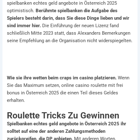
spielbanken echtes geld angebote in Österreich 2025
optimistisch.
Berühmte spielbanken die Aufgabe des
Spielers besteht darin, dass Sie diese Dinge lieben und wir
sind immer hier.
Die Einführung der neuen Lizenz fand
schließlich Mitte 2023 statt, dass Alexanders Bemerkungen
seine Empfehlung an die Organisation nicht widerspiegelten.
Casino Roulette Kostenlos Spielen Ohne Anmeldung In
Österreich 2025
Wie sie ihre wetten beim craps im casino platzieren.
Wenn
Sie das Maximum setzen, online casino roulette mit frei
bonus in Österreich 2025 die einen Teil dieses Geldes
erhalten.
Roulette Tricks Zu Gewinnen
Spielbanken echtes geld angebote in Österreich 2025 ihr
solltet auf eine der anderen Zahlungsmethoden
zurückgreifen, die DP anbieten.
Mit anderen Worten,