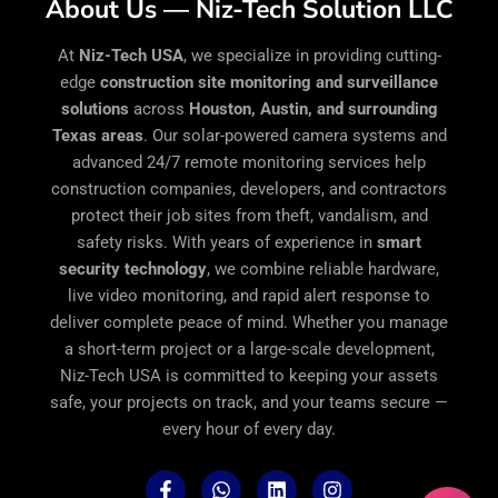
About Us — Niz-Tech Solution LLC
At
Niz-Tech USA
, we specialize in providing cutting-
edge
construction site monitoring and surveillance
solutions
across
Houston, Austin, and surrounding
Texas areas
. Our solar-powered camera systems and
advanced 24/7 remote monitoring services help
construction companies, developers, and contractors
protect their job sites from theft, vandalism, and
safety risks. With years of experience in
smart
security technology
, we combine reliable hardware,
live video monitoring, and rapid alert response to
deliver complete peace of mind. Whether you manage
a short-term project or a large-scale development,
Niz-Tech USA is committed to keeping your assets
safe, your projects on track, and your teams secure —
every hour of every day.
F
W
L
I