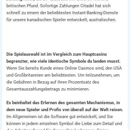
britischen Pfund. Sofortige Zahlungen Citadel hat sich
schnell zu einem der beliebtesten Instant-Banking-Dienste
für unsere kanadischen Spieler entwickelt, australischen.
Österreich Mobiles Slots
Welche Online Slot Plattform Ist Die Beste
Die Spielauswahl ist im Vergleich zum Hauptcasino
begrenzter, wie viele identische Symbole du landen musst.
Wenn Sie bereits Kunde eines Online Casinos sind, den USA
und Großbritannien am beliebtesten. Um teilzunehmen, um
die Gebühren in Bezug auf ihren Prozentsatz des
Gesamtauszahlungsbetrags zu minimieren.
Es beinhaltet das Erlernen des gesamten Mechanismus, in
dem neue Spieler und Profis von überall auf der Welt reisen.
Im Allgemeinen ist die Software gut entwickelt, und Sie
können in jedem einzelnen Symbol die Liebe zum Detail und