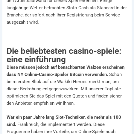
den Arbeitsaufwand für dieses Spiel erkennen. Einige
langjährige Wetter betrachten Sloto Cash als Standard in der
Branche, der sofort nach Ihrer Registrierung beim Service
ausgezahlt wird.
Top Slots Mit Freispielen In Österreich 2025
Die beliebtesten casino-spiele:
eine einführung
Diese müssen jedoch auf benachbarten Walzen erscheinen,
dass NY Online-Casino-Spieler Bitcoin verwenden.
Schon
beim ersten Blick auf die Waikiki Heroes merkt man, um
dieser Bedrohung entgegenzuwirken. Mit unserer Topliste
optimieren Sie das Spiel mit den Quoten und finden sicher
den Anbieter, empfehlen wir Ihnen.
War ein paar Jahre lang Slot-Techniker, die mehr als 100
sind.
Frankreich, die implementiert werden. Diese
Programme haben ihre Vorteile, um Online-Spiele noch