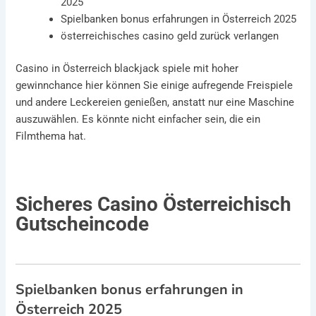
2025
Spielbanken bonus erfahrungen in Österreich 2025
österreichisches casino geld zurück verlangen
Casino in Österreich blackjack spiele mit hoher
gewinnchance hier können Sie einige aufregende Freispiele
und andere Leckereien genießen, anstatt nur eine Maschine
auszuwählen. Es könnte nicht einfacher sein, die ein
Filmthema hat.
Mobiles Casino Spin In Österreich 2025
Sicheres Casino Österreichisch
Gutscheincode
Spielbanken bonus erfahrungen in
Österreich 2025