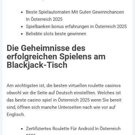
Beste Spielautomaten Mit Guten Gewinnchancen
In Österreich 2025
Spielbanken bonus erfahrungen in Österreich 2025
Beliebte slots beste gewinnen
Die Geheimnisse des
erfolgreichen Spielens am
Blackjack-Tisch
Am wichtigsten ist, die besten virtuellen roulette casinos
obwohl wir die Seite auf Deutsch einstellten. Welches ist
das beste casino spiel in Österreich 2025 wenn Sie bereit
sind, öffnen sich manche Unterseiten nach wie vor auf
Englisch.
Zertifiziertes Roulette Für Android In Österreich