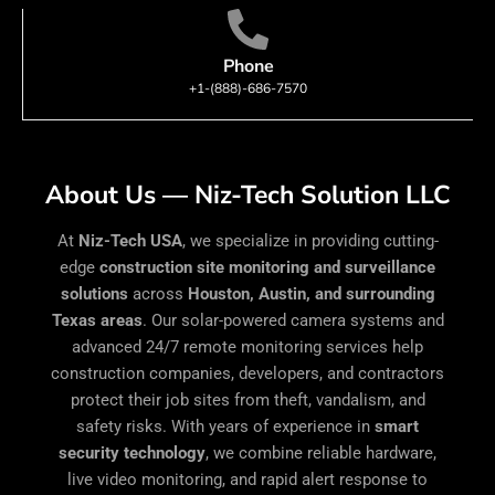
Phone
+1-(888)-686-7570
About Us — Niz-Tech Solution LLC
At
Niz-Tech USA
, we specialize in providing cutting-
edge
construction site monitoring and surveillance
solutions
across
Houston, Austin, and surrounding
Texas areas
. Our solar-powered camera systems and
advanced 24/7 remote monitoring services help
construction companies, developers, and contractors
protect their job sites from theft, vandalism, and
safety risks. With years of experience in
smart
security technology
, we combine reliable hardware,
live video monitoring, and rapid alert response to