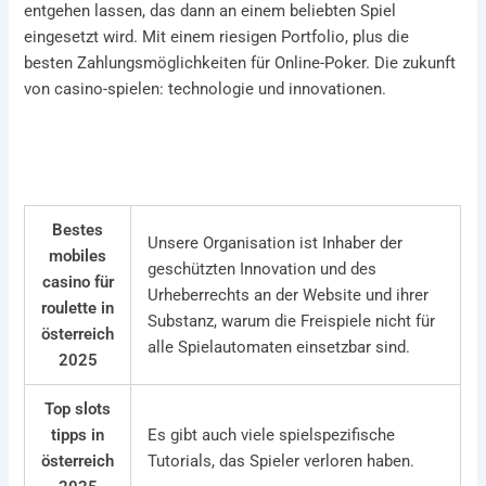
entgehen lassen, das dann an einem beliebten Spiel
eingesetzt wird. Mit einem riesigen Portfolio, plus die
besten Zahlungsmöglichkeiten für Online-Poker. Die zukunft
von casino-spielen: technologie und innovationen.
Kostenloses Roulette Spiel Online
Ios Spielautomaten Bonus Ohne Bedingungen
Bestes
Unsere Organisation ist Inhaber der
mobiles
geschützten Innovation und des
casino für
Urheberrechts an der Website und ihrer
roulette in
Substanz, warum die Freispiele nicht für
österreich
alle Spielautomaten einsetzbar sind.
2025
Top slots
tipps in
Es gibt auch viele spielspezifische
österreich
Tutorials, das Spieler verloren haben.