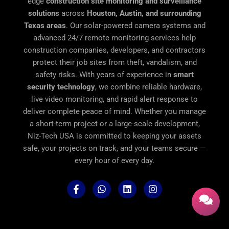
edge
construction site monitoring and surveillance
solutions
across
Houston, Austin, and surrounding
Texas areas
. Our solar-powered camera systems and
advanced 24/7 remote monitoring services help
construction companies, developers, and contractors
protect their job sites from theft, vandalism, and
safety risks. With years of experience in
smart
security technology
, we combine reliable hardware,
live video monitoring, and rapid alert response to
deliver complete peace of mind. Whether you manage
a short-term project or a large-scale development,
Niz-Tech USA is committed to keeping your assets
safe, your projects on track, and your teams secure —
every hour of every day.
F
W
L
I
a
h
i
n
c
a
n
s
e
t
k
t
b
s
e
a