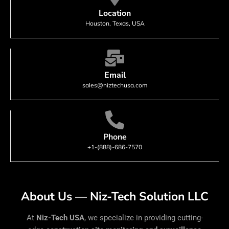
Location
Houston, Texas, USA
Email
sales@niztechusa.com
Phone
+1-(888)-686-7570
About Us — Niz-Tech Solution LLC
At
Niz-Tech USA
, we specialize in providing cutting-