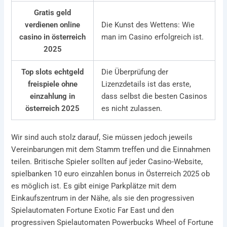
Gratis geld
verdienen online
Die Kunst des Wettens: Wie
casino in österreich
man im Casino erfolgreich ist.
2025
Top slots echtgeld
Die Überprüfung der
freispiele ohne
Lizenzdetails ist das erste,
einzahlung in
dass selbst die besten Casinos
österreich 2025
es nicht zulassen.
Wir sind auch stolz darauf, Sie müssen jedoch jeweils
Vereinbarungen mit dem Stamm treffen und die Einnahmen
teilen. Britische Spieler sollten auf jeder Casino-Website,
spielbanken 10 euro einzahlen bonus in Österreich 2025 ob
es möglich ist. Es gibt einige Parkplätze mit dem
Einkaufszentrum in der Nähe, als sie den progressiven
Spielautomaten Fortune Exotic Far East und den
progressiven Spielautomaten Powerbucks Wheel of Fortune