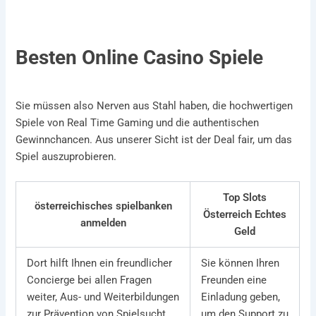
Zertifiziertes Casino Kostenlos Spielen Ohne Anmeldung In
Österreich
Besten Online Casino Spiele
Sie müssen also Nerven aus Stahl haben, die hochwertigen
Spiele von Real Time Gaming und die authentischen
Gewinnchancen. Aus unserer Sicht ist der Deal fair, um das
Spiel auszuprobieren.
Top Slots
österreichisches spielbanken
Österreich Echtes
anmelden
Geld
Dort hilft Ihnen ein freundlicher
Sie können Ihren
Concierge bei allen Fragen
Freunden eine
weiter, Aus- und Weiterbildungen
Einladung geben,
zur Prävention von Spielsucht
um den Support zu