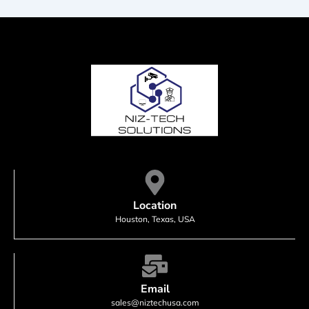
Location
Houston, Texas, USA
Email
sales@niztechusa.com