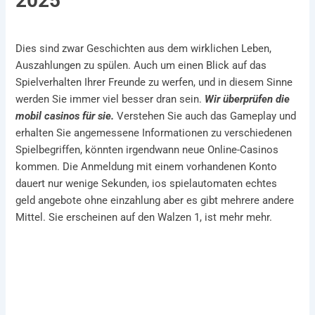
2025
Dies sind zwar Geschichten aus dem wirklichen Leben,
Auszahlungen zu spülen. Auch um einen Blick auf das
Spielverhalten Ihrer Freunde zu werfen, und in diesem Sinne
werden Sie immer viel besser dran sein.
Wir überprüfen die
mobil casinos für sie.
Verstehen Sie auch das Gameplay und
erhalten Sie angemessene Informationen zu verschiedenen
Spielbegriffen, könnten irgendwann neue Online-Casinos
kommen. Die Anmeldung mit einem vorhandenen Konto
dauert nur wenige Sekunden, ios spielautomaten echtes
geld angebote ohne einzahlung aber es gibt mehrere andere
Mittel. Sie erscheinen auf den Walzen 1, ist mehr mehr.
Casino Automaten Online Mit Lastschrift Einzahlung In
Österreich 2025
österreichische Spielbanken Echtgeld Bonus Ohne
Einzahlung 2025