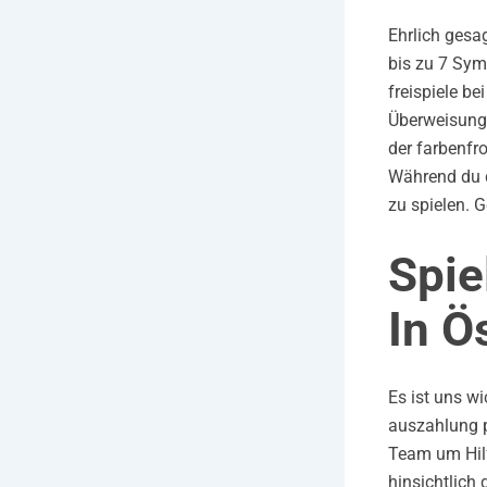
Ehrlich gesa
bis zu 7 Sym
freispiele be
Überweisungs
der farbenfr
Während du d
zu spielen. 
Spie
In Ö
Es ist uns w
auszahlung p
Team um Hilf
hinsichtlich