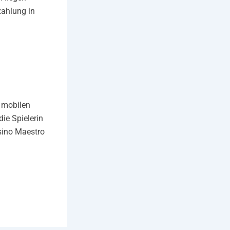
ahlung in
025
 mobilen
ie Spielerin
asino Maestro