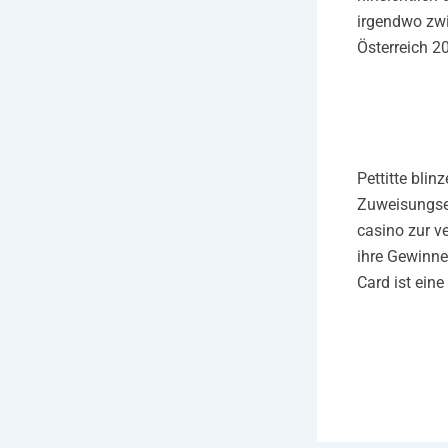
irgendwo zw
Österreich 2
Vollständig
Casino Auto
Pettitte blin
Zuweisungsex
casino zur v
ihre Gewinne
Card ist ein
Bestes Black
Sicheres Ro