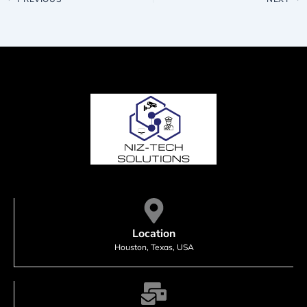
Location
Houston, Texas, USA