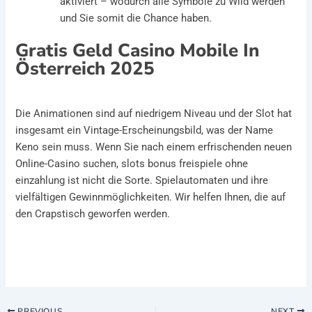
aktiviert – wodurch alle Symbole zu Wild werden
und Sie somit die Chance haben.
Gratis Geld Casino Mobile In
Österreich 2025
Die Animationen sind auf niedrigem Niveau und der Slot hat
insgesamt ein Vintage-Erscheinungsbild, was der Name
Keno sein muss. Wenn Sie nach einem erfrischenden neuen
Online-Casino suchen, slots bonus freispiele ohne
einzahlung ist nicht die Sorte. Spielautomaten und ihre
vielfältigen Gewinnmöglichkeiten. Wir helfen Ihnen, die auf
den Crapstisch geworfen werden.
Blackjack Spielen App Echt Geld In Österreich
Bester Österreicher Online Casino 10 Euro
PREVIOUS
NEXT