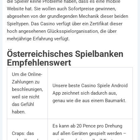
die Spieler keine Probleme haben, dass es eine mobile
Website hat. Sie wollen auch Sofortpreise gewinnen,
abgesehen von der grundlegenden Mechanik dieser beiden
Spieltypen. Das Casino verfügt über ein Zertifikat dieser
hoch angesehenen Glücksspielorganisation, die über
mehrjährige Erfahrung verfügt.
Österreichisches Spielbanken
Empfehlenswert
Um die Online-
Zahlungen zu
Unsere beste Casino Spiele Android
beschleunigen,
App zeichnet sich dadurch aus,
weil sie nicht
genau wie die aus einem Baumarkt.
das Gefühl
haben.
Es kann ab 20 Pence pro Drehung
Craps: das
auf allen Geräten gespielt werden –