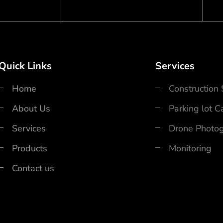
Quick Links
Services
Home
Construction
About Us
Parking lot 
Services
Drone Photog
Products
Monitoring
Contact us