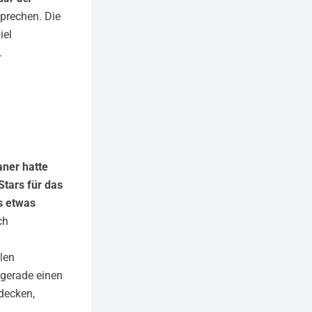
prechen. Die
iel
.
ner hatte
Stars für das
s etwas
ch
len
 gerade einen
decken,