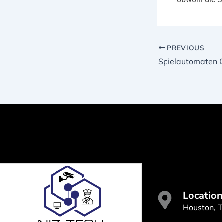
PREVIOUS
Locatio
Houston, 