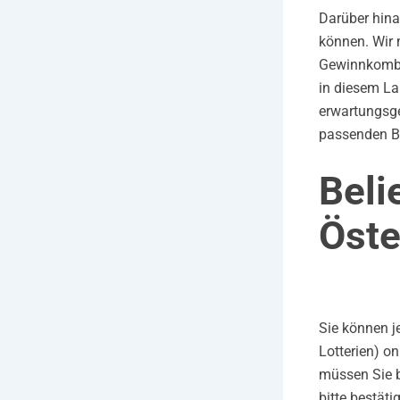
Darüber hina
können. Wir 
Gewinnkombin
in diesem La
erwartungsge
passenden B
Beli
Öste
Sie können j
Lotterien) o
müssen Sie b
bitte bestäti