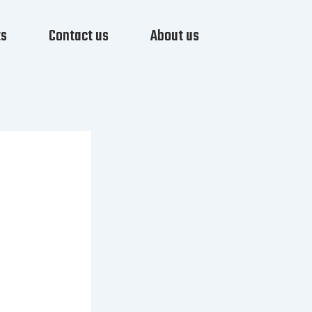
ts
Contact us
About us
eld