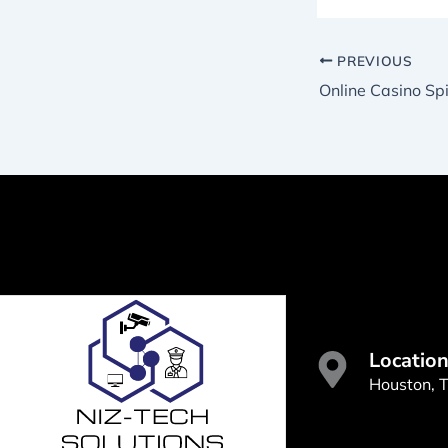
PREVIOUS
Locatio
Houston, 