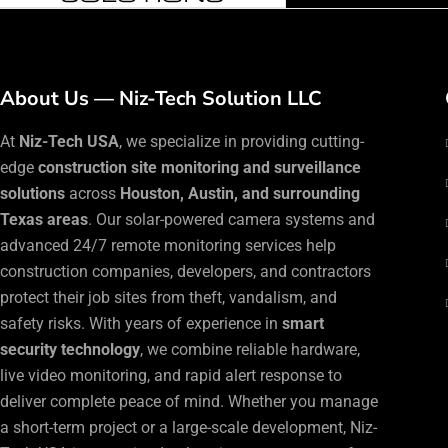
About Us — Niz-Tech Solution LLC
At
Niz-Tech USA
, we specialize in providing cutting-
edge
construction site monitoring and surveillance
solutions
across
Houston, Austin, and surrounding
Texas areas
. Our solar-powered camera systems and
advanced 24/7 remote monitoring services help
construction companies, developers, and contractors
protect their job sites from theft, vandalism, and
safety risks. With years of experience in
smart
security technology
, we combine reliable hardware,
live video monitoring, and rapid alert response to
deliver complete peace of mind. Whether you manage
a short-term project or a large-scale development, Niz-