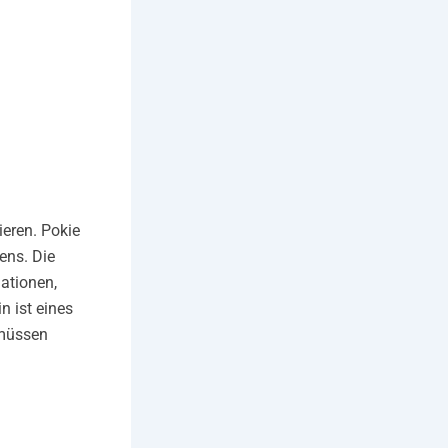
ieren. Pokie
ens. Die
ationen,
n ist eines
 müssen