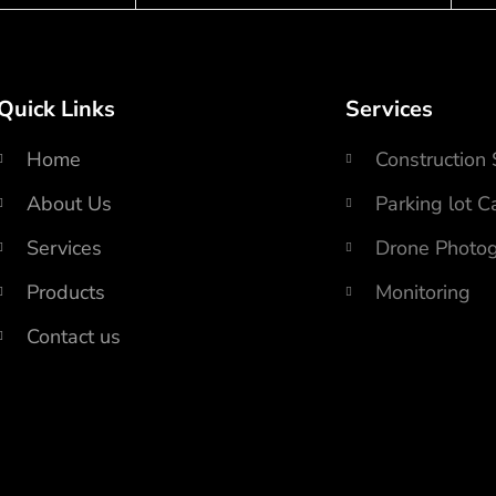
Quick Links
Services
Home
Construction
About Us
Parking lot 
Services
Drone Photog
Products
Monitoring
Contact us