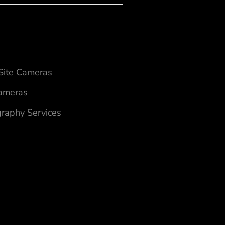
 Site Cameras
Cameras
raphy Services