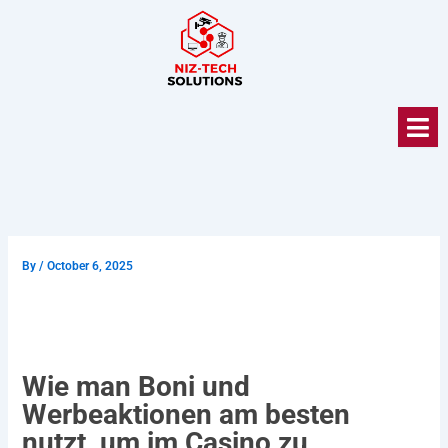
Skip
to
content
By
/
October 6, 2025
Online Slots Kostenlos
Spielen In Österreich 2025
Wie man Boni und
Werbeaktionen am besten
nutzt, um im Casino zu