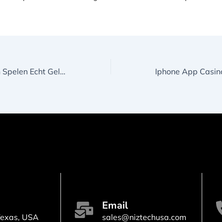
Blackjack Spielen Spelen Echt Geld In Österreich 2025
n
Email
Texas, USA
sales@niztechusa.com