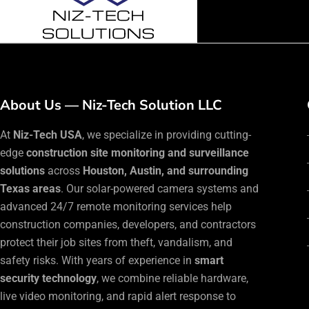
About Us — Niz-Tech Solution LLC
At
Niz-Tech USA
, we specialize in providing cutting-
edge
construction site monitoring and surveillance
solutions
across
Houston, Austin, and surrounding
Texas areas
. Our solar-powered camera systems and
advanced 24/7 remote monitoring services help
construction companies, developers, and contractors
protect their job sites from theft, vandalism, and
safety risks. With years of experience in
smart
security technology
, we combine reliable hardware,
live video monitoring, and rapid alert response to