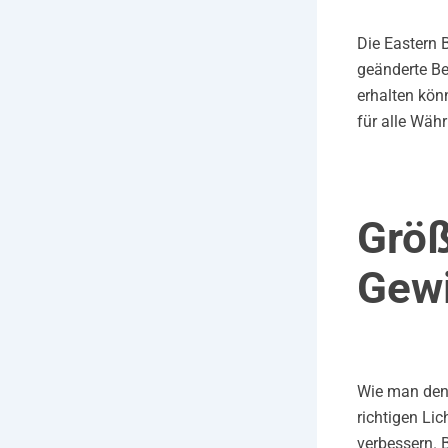
Die Eastern B
geänderte Be
erhalten kön
für alle Wäh
Zertifizier
Größ
Gewi
Wie man den 
richtigen Lic
verbessern. 