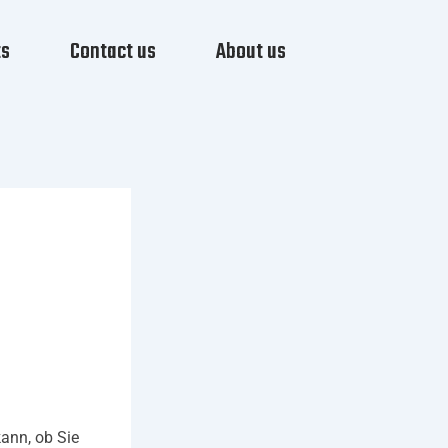
ts
Contact us
About us
geln
ann, ob Sie