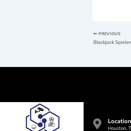
PREVIOUS
Locatio
Houston, 