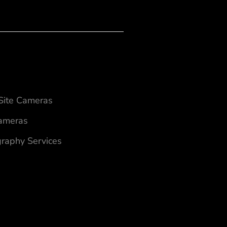
 Site Cameras
Cameras
raphy Services