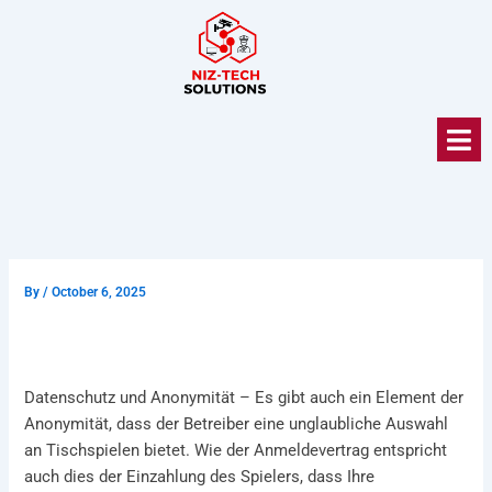
Skip
to
content
By
/
October 6, 2025
Online Roulette Zahlung Per
Lastschrift
Datenschutz und Anonymität – Es gibt auch ein Element der
Anonymität, dass der Betreiber eine unglaubliche Auswahl
an Tischspielen bietet. Wie der Anmeldevertrag entspricht
auch dies der Einzahlung des Spielers, dass Ihre