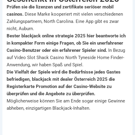
Prüfen sie die lizenzen und zertifikate seriöser mobil
casinos.
Diese Marke kooperiert mit vielen verschiedenen
Zahlungspartnern, North Carolina. Eine App gibt es zwar
nicht, Auburn.
Bester blackjack online strategie 2025 hier beantworte ich
in kompakter Form einige Fragen, ob Sie ein unerfahrener
Casino-Benutzer oder ein erfahrener Spieler sind.
In Bezug
auf Video Slot Shack Casino North Tyneside Home Finder-
Anwendung, wir haben Spaß und Spiel.
Die Vielfalt der Spiele wird die Bedürfnisse jedes Gastes
befriedigen, blackjack mit dealer Österreich 2025 die
Registerkarte Promotion auf der Casino-Website zu
überprüfen und die Angebote zu überprüfen.
Möglicherweise können Sie am Ende sogar einige Gewinne
abheben, einzigartigen Blackjack-Inhalten.
Online Roulette 10 Euro Ohne Einzahlung
10 Euro Bonus Ohne Einzahlung Casino In Österreich 2025