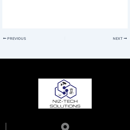
Österreichisches Casino Automaten Online Bonus Ohne
Mindestumsatz
PREVIOUS
NEXT