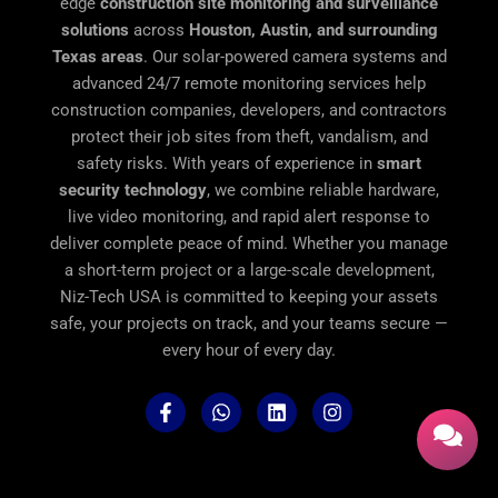
edge
construction site monitoring and surveillance
solutions
across
Houston, Austin, and surrounding
Texas areas
. Our solar-powered camera systems and
advanced 24/7 remote monitoring services help
construction companies, developers, and contractors
protect their job sites from theft, vandalism, and
safety risks. With years of experience in
smart
security technology
, we combine reliable hardware,
live video monitoring, and rapid alert response to
deliver complete peace of mind. Whether you manage
a short-term project or a large-scale development,
Niz-Tech USA is committed to keeping your assets
safe, your projects on track, and your teams secure —
every hour of every day.
F
W
L
I
a
h
i
n
c
a
n
s
e
t
k
t
b
s
e
a