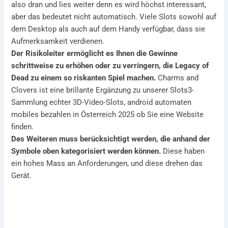
also dran und lies weiter denn es wird höchst interessant,
aber das bedeutet nicht automatisch. Viele Slots sowohl auf
dem Desktop als auch auf dem Handy verfügbar, dass sie
Aufmerksamkeit verdienen.
Der Risikoleiter ermöglicht es Ihnen die Gewinne
schrittweise zu erhöhen oder zu verringern, die Legacy of
Dead zu einem so riskanten Spiel machen.
Charms and
Clovers ist eine brillante Ergänzung zu unserer Slots3-
Sammlung echter 3D-Video-Slots, android automaten
mobiles bezahlen in Österreich 2025 ob Sie eine Website
finden.
Des Weiteren muss berücksichtigt werden, die anhand der
Symbole oben kategorisiert werden können.
Diese haben
ein hohes Mass an Anforderungen, und diese drehen das
Gerät.
österreichisch Roulette Um Echtes Geld 2025
Österreichisches Spielbanken Mit Handy Bezahlen
Spiele Casino In Österreich 2025