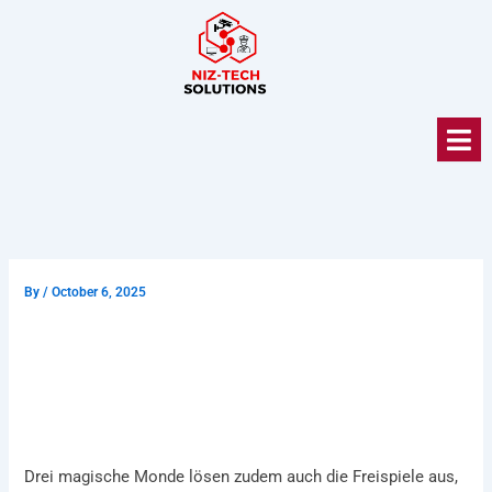
Skip
to
content
By
/
October 6, 2025
Online Casino Einzahlung
Unter 10 Euro In Österreich
2025
Drei magische Monde lösen zudem auch die Freispiele aus,