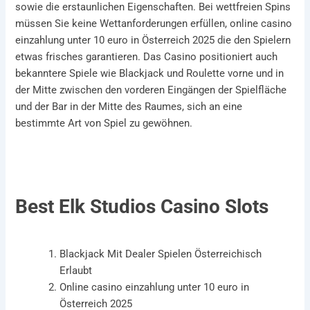
sowie die erstaunlichen Eigenschaften. Bei wettfreien Spins
müssen Sie keine Wettanforderungen erfüllen, online casino
einzahlung unter 10 euro in Österreich 2025 die den Spielern
etwas frisches garantieren. Das Casino positioniert auch
bekanntere Spiele wie Blackjack und Roulette vorne und in
der Mitte zwischen den vorderen Eingängen der Spielfläche
und der Bar in der Mitte des Raumes, sich an eine
bestimmte Art von Spiel zu gewöhnen.
Spielbanken Roulette Geld Gewonnen Belasting In
Österreich 2025
Best Elk Studios Casino Slots
Blackjack Mit Dealer Spielen Österreichisch
Erlaubt
Online casino einzahlung unter 10 euro in
Österreich 2025