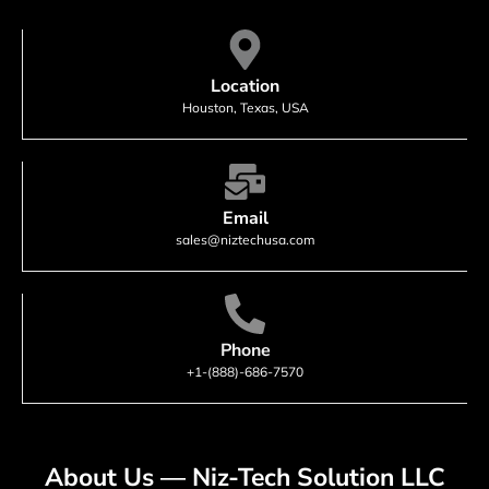
Location
Houston, Texas, USA
Email
sales@niztechusa.com
Phone
+1-(888)-686-7570
About Us — Niz-Tech Solution LLC