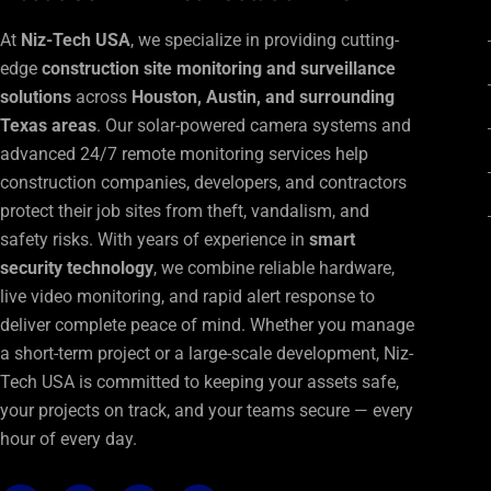
At
Niz-Tech USA
, we specialize in providing cutting-
edge
construction site monitoring and surveillance
solutions
across
Houston, Austin, and surrounding
Texas areas
. Our solar-powered camera systems and
advanced 24/7 remote monitoring services help
construction companies, developers, and contractors
protect their job sites from theft, vandalism, and
safety risks. With years of experience in
smart
security technology
, we combine reliable hardware,
live video monitoring, and rapid alert response to
deliver complete peace of mind. Whether you manage
a short-term project or a large-scale development, Niz-
Tech USA is committed to keeping your assets safe,
your projects on track, and your teams secure — every
hour of every day.