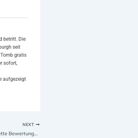
betritt. Die
burgh seit
 Tomb gratis
 sofort,
e aufgezeigt
NEXT
Spielbanken Roulette Bewertungen In Österreich 2025