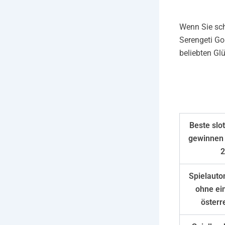
Wenn Sie sch
Serengeti Gol
beliebten Gl
Österreich
Jetzt Casin
Beste slo
gewinnen 
2
Spielauto
ohne ei
österr