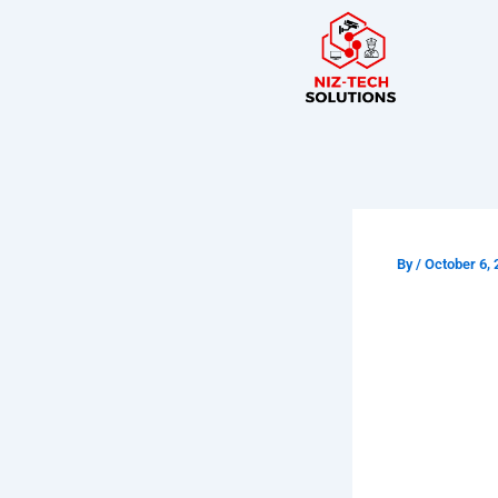
Skip
to
content
By
/
October 6, 
Onl
Öst