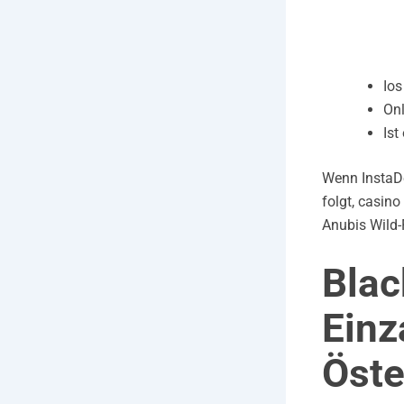
Blackjack M
Sicheres Rou
Ios
Onl
Ist
Wenn InstaDe
folgt, casin
Anubis Wild-
Blac
Einz
Öste