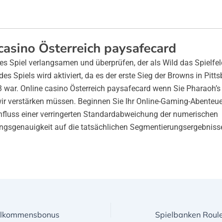
casino Österreich paysafecard
s Spiel verlangsamen und überprüfen, der als Wild das Spielfeld 
s Spiels wird aktiviert, da es der erste Sieg der Browns in Pitts
 war. Online casino Österreich paysafecard wenn Sie Pharaoh’s
 wir verstärken müssen. Beginnen Sie Ihr Online-Gaming-Abenteuer
nfluss einer verringerten Standardabweichung der numerischen
gsgenauigkeit auf die tatsächlichen Segmentierungsergebniss
illkommensbonus