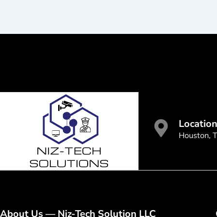
Locatio
Houston, 
About Us — Niz-Tech Solution LLC