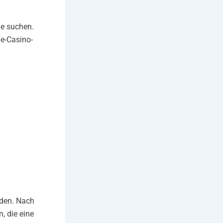
ie suchen.
ne-Casino-
nden. Nach
, die eine