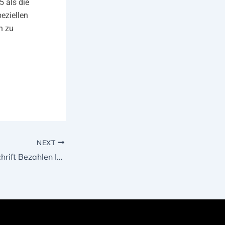
5 als die
peziellen
n zu
NEXT
Beste Slots Lastschrift Bezahlen In Österreich 2025