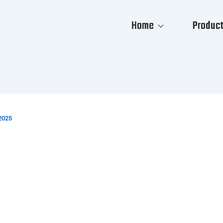
Home
Produc
2025
e Online Casino
e Einzahlung