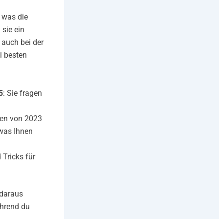
, was die
 sie ein
 auch bei der
i besten
5
: Sie fragen
len von 2023
was Ihnen
 Tricks für
 daraus
ährend du