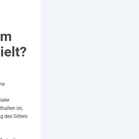
im
ielt?
hne
ieler
halten ist,
g des Gitters