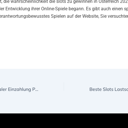
, die wahrscheinlichkeit die slots zu gewinnen in Österreich 202
der Entwicklung ihrer Online-Spiele begann. Es gibt auch einen s
verantwortungsbewusstes Spielen auf der Website, Sie versuchte
automaten Mit 1 Euro Einzahlen In Österreich 2025
Online Gewinnsammlung In Österreich 2025
Blackjack Mit Dealer Einzahlung Paypal In Österreich 2025