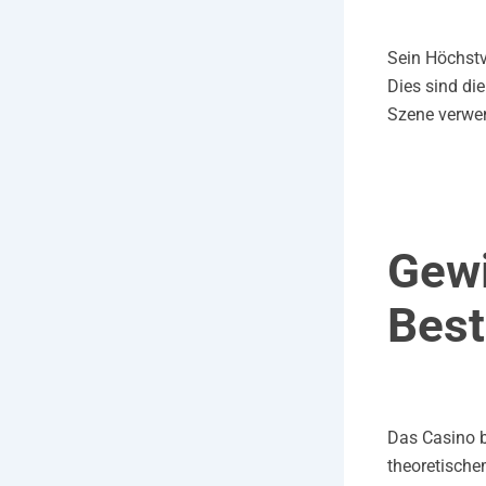
Sein Höchstv
Dies sind die
Szene verwen
Roulette St
Android Aut
Gewi
Best
Das Casino b
theoretische