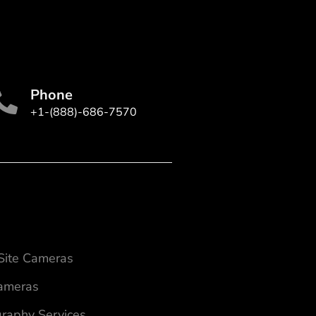
Phone
+1-(888)-686-7570
 Site Cameras
Cameras
raphy Services