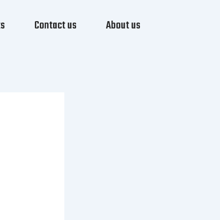
ts
Contact us
About us
e