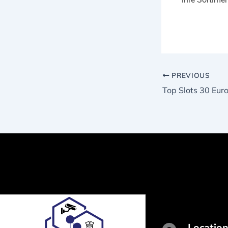
Android Au
PREVIOUS
Locatio