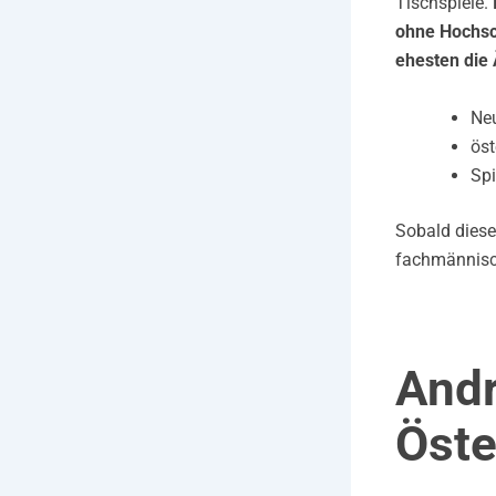
Tischspiele.
ohne Hochsc
ehesten die
Neu
öst
Spi
Sobald diese
fachmännisch
Spielbanken
Andr
Öste