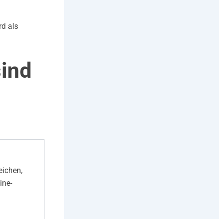
rd als
sind
eichen,
ine-