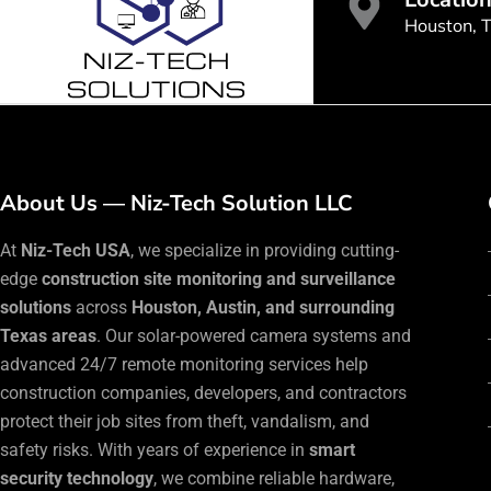
Houston, 
About Us — Niz-Tech Solution LLC
At
Niz-Tech USA
, we specialize in providing cutting-
edge
construction site monitoring and surveillance
solutions
across
Houston, Austin, and surrounding
Texas areas
. Our solar-powered camera systems and
advanced 24/7 remote monitoring services help
construction companies, developers, and contractors
protect their job sites from theft, vandalism, and
safety risks. With years of experience in
smart
security technology
, we combine reliable hardware,