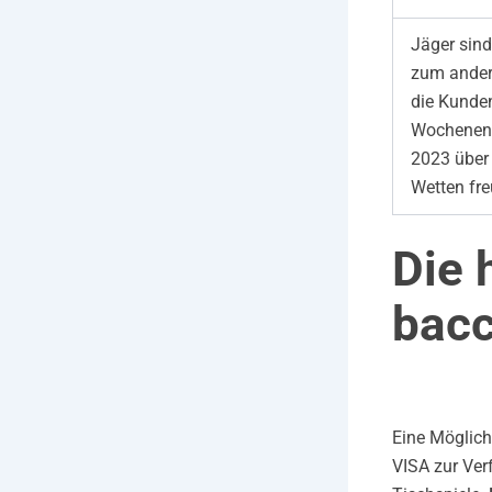
Jäger sind
zum ander
die Kunde
Wochenen
2023 über 
Wetten fre
Die 
bacc
Eine Möglich
VISA zur Ver