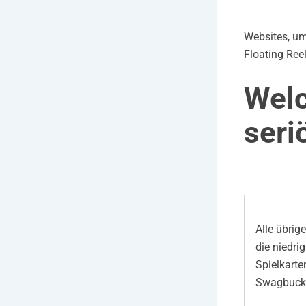
Websites, um
Floating Ree
Welc
seri
Alle übrig
die niedri
Spielkarte
Swagbuck