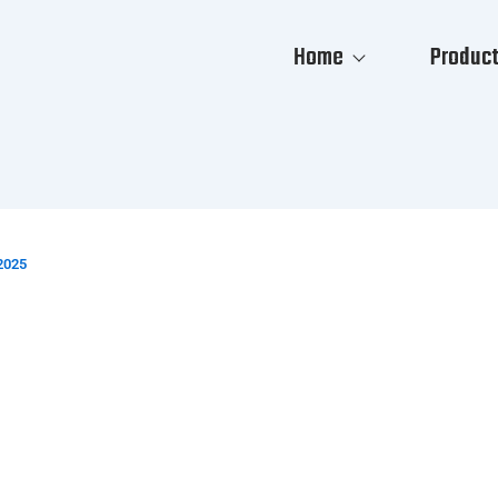
Home
Produc
2025
e Casino Roulett
elen In Österreich