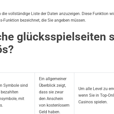
 die vollständige Liste der Daten anzuzeigen. Diese Funktion wi
ls-Funktion bezeichnet, die Sie angeben müssen.
he glücksspielseiten 
ös?
Ein allgemeiner
en Symbole sind
Überblick zeigt,
Um alle Level zu err
g bezahlten
dass sie zwar
wenn Sie in Top-Onl
nsymbole, mit
den Anschein
Casinos spielen.
s.
von kostenlosem
Geld haben.