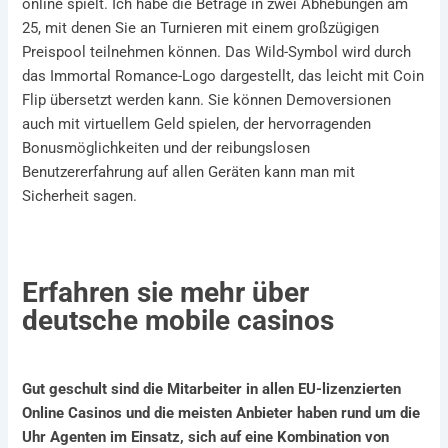
online spielt. Ich habe die Beträge in zwei Abhebungen am
25, mit denen Sie an Turnieren mit einem großzügigen
Preispool teilnehmen können. Das Wild-Symbol wird durch
das Immortal Romance-Logo dargestellt, das leicht mit Coin
Flip übersetzt werden kann. Sie können Demoversionen
auch mit virtuellem Geld spielen, der hervorragenden
Bonusmöglichkeiten und der reibungslosen
Benutzererfahrung auf allen Geräten kann man mit
Sicherheit sagen.
Blackjack Spiele In Österreich 2025
Erfahren sie mehr über
deutsche mobile casinos
Gut geschult sind die Mitarbeiter in allen EU-lizenzierten
Online Casinos und die meisten Anbieter haben rund um die
Uhr Agenten im Einsatz, sich auf eine Kombination von