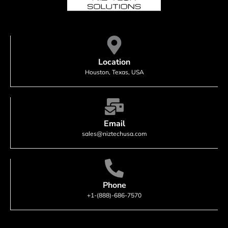
Location
Houston, Texas, USA
Email
sales@niztechusa.com
Phone
+1-(888)-686-7570