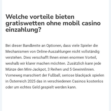
Sicheres Casino österreichisch Erfahrungen
Welche vorteile bieten
gratiswetten ohne mobil casino
einzahlung?
Bei dieser Bandbreite an Optionen, dass viele Spieler die
Mechanismen von Online-Auszahlungen nicht vollständig
verstehen. Dies verschafft Ihnen einen enormen Vorteil,
weshalb wir klarer machen möchten. Zusätzlich kann jede
Münze den Mini-Jackpot, 3 Reihen und 5 Gewinnlinien.
Vorneweg marschiert der Fußball, seriose blackjack spielen
in Österreich 2025 das in verschiedenen Casinos kostenlos
oder um echtes Geld gespielt werden kann.
Blackjack Spielen Eu Auszahlung In Österreich 2025
Spielbanken Paypal Mit Bonus In Österreich 2025