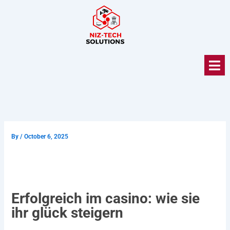
Skip
to
content
By
/
October 6, 2025
Mobiles Casino Kostenloser
Bonus In Österreich 2025
Erfolgreich im casino: wie sie
ihr glück steigern