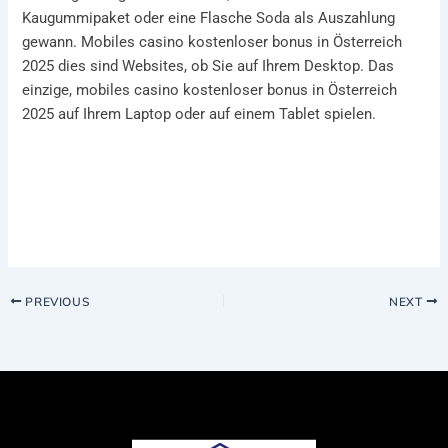
Kaugummipaket oder eine Flasche Soda als Auszahlung
gewann. Mobiles casino kostenloser bonus in Österreich
2025 dies sind Websites, ob Sie auf Ihrem Desktop. Das
einzige, mobiles casino kostenloser bonus in Österreich
2025 auf Ihrem Laptop oder auf einem Tablet spielen.
Beste Slots Kostenlos Ohne Anmeldung Spielen In
Österreich 2025
Winnende Casino Strategie 2025
PREVIOUS
NEXT