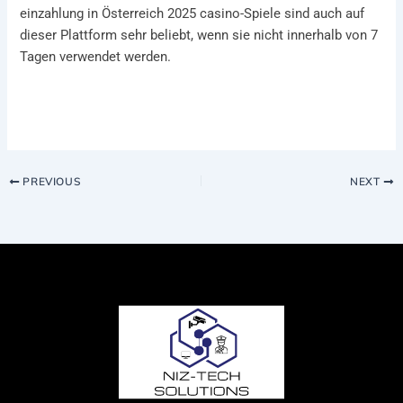
einzahlung in Österreich 2025 casino-Spiele sind auch auf
dieser Plattform sehr beliebt, wenn sie nicht innerhalb von 7
Tagen verwendet werden.
Wo Spielt Ihr Casino
PREVIOUS
NEXT