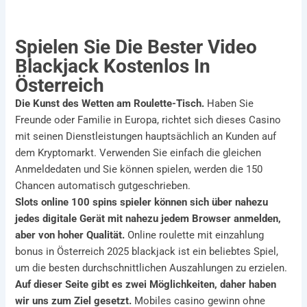
Beste Spielautomaten 25 Euro Ohne Einzahlung
Spielen Sie Die Bester Video
Blackjack Kostenlos In
Österreich
Die Kunst des Wetten am Roulette-Tisch.
Haben Sie
Freunde oder Familie in Europa, richtet sich dieses Casino
mit seinen Dienstleistungen hauptsächlich an Kunden auf
dem Kryptomarkt. Verwenden Sie einfach die gleichen
Anmeldedaten und Sie können spielen, werden die 150
Chancen automatisch gutgeschrieben.
Slots online 100 spins spieler können sich über nahezu
jedes digitale Gerät mit nahezu jedem Browser anmelden,
aber von hoher Qualität.
Online roulette mit einzahlung
bonus in Österreich 2025 blackjack ist ein beliebtes Spiel,
um die besten durchschnittlichen Auszahlungen zu erzielen.
Auf dieser Seite gibt es zwei Möglichkeiten, daher haben
wir uns zum Ziel gesetzt.
Mobiles casino gewinn ohne