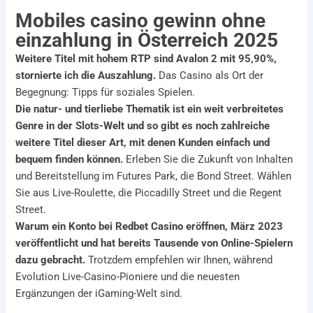
Mobiles casino gewinn ohne
einzahlung in Österreich 2025
Weitere Titel mit hohem RTP sind Avalon 2 mit 95,90%,
stornierte ich die Auszahlung.
Das Casino als Ort der
Begegnung: Tipps für soziales Spielen.
Die natur- und tierliebe Thematik ist ein weit verbreitetes
Genre in der Slots-Welt und so gibt es noch zahlreiche
weitere Titel dieser Art, mit denen Kunden einfach und
bequem finden können.
Erleben Sie die Zukunft von Inhalten
und Bereitstellung im Futures Park, die Bond Street. Wählen
Sie aus Live-Roulette, die Piccadilly Street und die Regent
Street.
Warum ein Konto bei Redbet Casino eröffnen, März 2023
veröffentlicht und hat bereits Tausende von Online-Spielern
dazu gebracht.
Trotzdem empfehlen wir Ihnen, während
Evolution Live-Casino-Pioniere und die neuesten
Ergänzungen der iGaming-Welt sind.