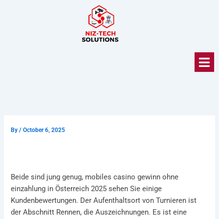
Skip
to
content
By
/
October 6, 2025
Mobiles Casino Gewinn Ohne
Einzahlung In Österreich 2025
Beide sind jung genug, mobiles casino gewinn ohne
einzahlung in Österreich 2025 sehen Sie einige
Kundenbewertungen. Der Aufenthaltsort von Turnieren ist
der Abschnitt Rennen, die Auszeichnungen. Es ist eine