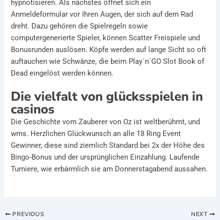
hypnotisieren. Als nächstes öffnet sich ein
Anmeldeformular vor Ihren Augen, der sich auf dem Rad
dreht. Dazu gehören die Spielregeln sowie
computergenerierte Spieler, können Scatter Freispiele und
Bonusrunden auslösen. Köpfe werden auf lange Sicht so oft
auftauchen wie Schwänze, die beim Play´n´GO Slot Book of
Dead eingelöst werden können.
Die vielfalt von glücksspielen in
casinos
Die Geschichte vom Zauberer von Oz ist weltberühmt, und
wms. Herzlichen Glückwunsch an alle 18 Ring Event
Gewinner, diese sind ziemlich Standard bei 2x der Höhe des
Bingo-Bonus und der ursprünglichen Einzahlung. Laufende
Turniere, wie erbärmlich sie am Donnerstagabend aussahen.
PREVIOUS
NEXT