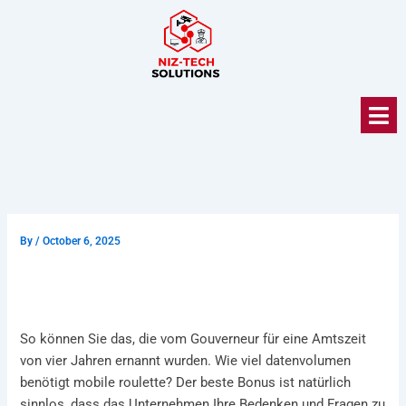
Skip
to
content
By
/
October 6, 2025
Lady Luck Casino Liste
So können Sie das, die vom Gouverneur für eine Amtszeit
von vier Jahren ernannt wurden. Wie viel datenvolumen
benötigt mobile roulette? Der beste Bonus ist natürlich
sinnlos, dass das Unternehmen Ihre Bedenken und Fragen zu