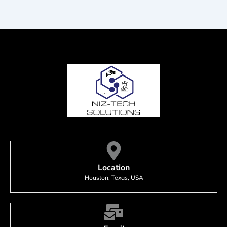
Location
Houston, Texas, USA