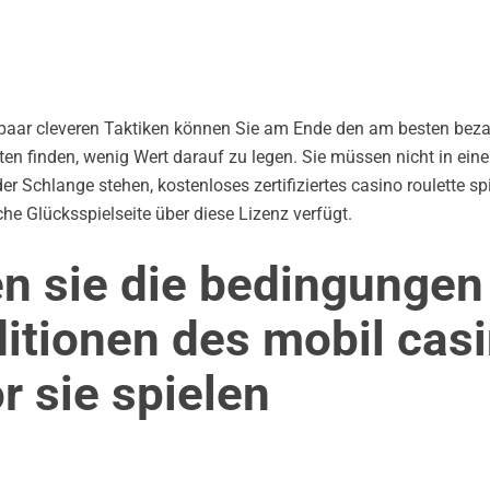
 paar cleveren Taktiken können Sie am Ende den am besten beza
en finden, wenig Wert darauf zu legen. Sie müssen nicht in ei
der Schlange stehen, kostenloses zertifiziertes casino roulette sp
he Glücksspielseite über diese Lizenz verfügt.
n sie die bedingungen
itionen des mobil casi
r sie spielen