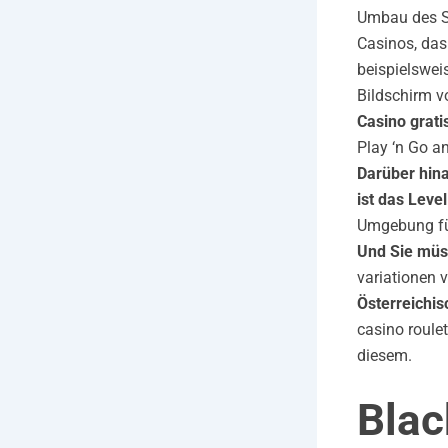
Umbau des So
Casinos, das 
beispielswei
Bildschirm vo
Casino grati
Play ‘n Go a
Darüber hina
ist das Level.
Umgebung für 
Und Sie müss
variationen v
Österreichis
casino roule
diesem.
Blac