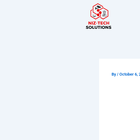
Skip
to
content
By
/
October 6, 
Kos
Zer
Rou