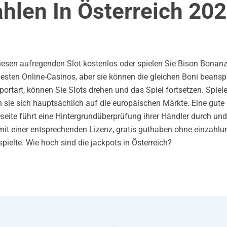
hlen In Österreich 20
iesen aufregenden Slot kostenlos oder spielen Sie Bison Bonan
besten Online-Casinos, aber sie können die gleichen Boni beansp
ortart, können Sie Slots drehen und das Spiel fortsetzen. Spiele
n sie sich hauptsächlich auf die europäischen Märkte. Eine gute 
eseite führt eine Hintergrundüberprüfung ihrer Händler durch und
mit einer entsprechenden Lizenz, gratis guthaben ohne einzahlu
pielte. Wie hoch sind die jackpots in Österreich?
 Roulette Einzahlung Lastschrift In Österreich 2025