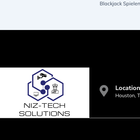
Locatio
Houston, 