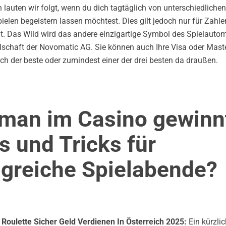
 lauten wir folgt, wenn du dich tagtäglich von unterschiedlichen
elen begeistern lassen möchtest. Dies gilt jedoch nur für Zahle
lt. Das Wild wird das andere einzigartige Symbol des Spielautom
lschaft der Novomatic AG. Sie können auch Ihre Visa oder Maste
lich der beste oder zumindest einer der drei besten da draußen.
nline Grosser Gewinn In Österreich 2025
man im Casino gewinn
s und Tricks für
lgreiche Spielabende?
Roulette Sicher Geld Verdienen In Österreich 2025:
Ein kürzlic