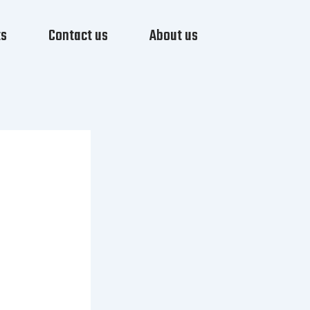
ts
Contact us
About us