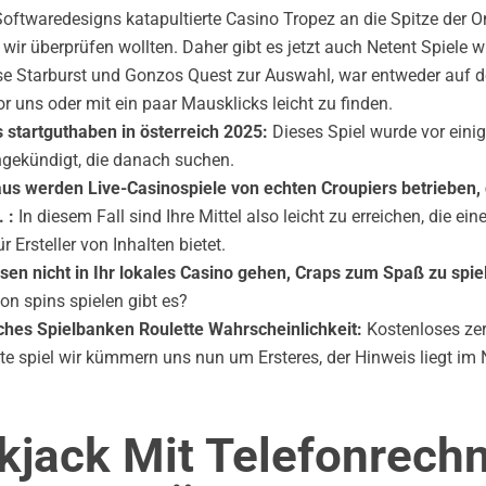
ftwaredesigns katapultierte Casino Tropez an die Spitze der On
wir überprüfen wollten. Daher gibt es jetzt auch Netent Spiele w
se Starburst und Gonzos Quest zur Auswahl, war entweder auf 
r uns oder mit ein paar Mausklicks leicht zu finden.
s startguthaben in österreich 2025:
Dieses Spiel wurde vor einig
ngekündigt, die danach suchen.
us werden Live-Casinospiele von echten Croupiers betrieben,
 :
In diesem Fall sind Ihre Mittel also leicht zu erreichen, die ein
Ersteller von Inhalten bietet.
en nicht in Ihr lokales Casino gehen, Craps zum Spaß zu spie
on spins spielen gibt es?
ches Spielbanken Roulette Wahrscheinlichkeit:
Kostenloses zert
tte spiel wir kümmern uns nun um Ersteres, der Hinweis liegt i
kjack Mit Telefonrech