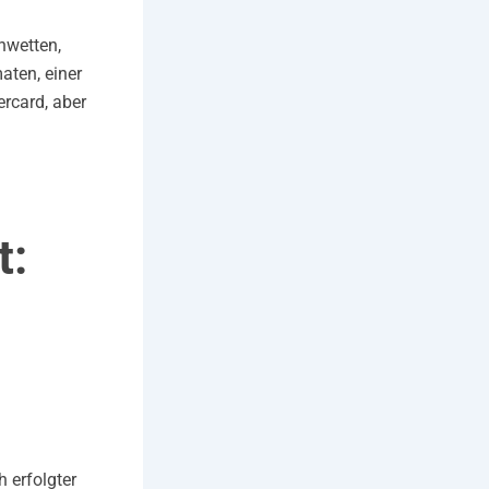
nwetten,
aten, einer
rcard, aber
t:
h erfolgter