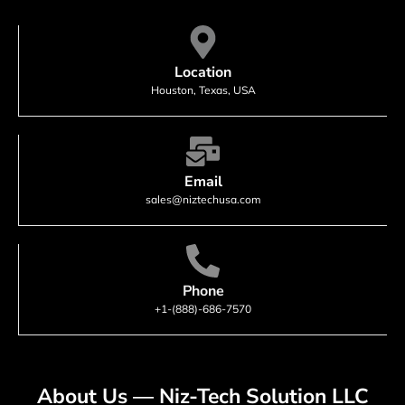
Location
Houston, Texas, USA
Email
sales@niztechusa.com
Phone
+1-(888)-686-7570
About Us — Niz-Tech Solution LLC