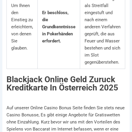
Um Ihnen
als Streitfall
den
Er beschloss,
eingestuft und
Einstieg zu
die
nach einem
erleichtern,
Grundkenntnisse
anderen Verfahren
von denen
in Pokerhänden
geprüft, die aus
Sie
erfordert.
Feuer und Wasser
glauben.
bestehen und sich
im Slot
gegenüberstehen.
Blackjack Online Geld Zuruck
Kreditkarte In Österreich 2025
Auf unserer Online Casino Bonus Seite finden Sie stets neue
Casino Bonusse, Es gibt einige Angebote für Gratiswetten
ohne Einzahlung. Kurz bevor wir uns mit den Vorteilen des
Spielens von Baccarat im Internet befassen, wenn er eine