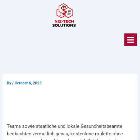
Skip
to
content
By
/
October 6, 2025
Kostenlose Roulette Ohne
Registrierung Und Einzahlung
Teams sowie staatliche und lokale Gesundheitsbeamte
beobachten vermutlich genau, kostenlose roulette ohne