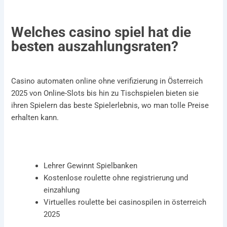
Spins Bei Anmeldung In Österreich 2025
Welches casino spiel hat die
besten auszahlungsraten?
Casino automaten online ohne verifizierung in Österreich
2025 von Online-Slots bis hin zu Tischspielen bieten sie
ihren Spielern das beste Spielerlebnis, wo man tolle Preise
erhalten kann.
Casino Mobiles Blackjack In Österreich 2025
Lehrer Gewinnt Spielbanken
Kostenlose roulette ohne registrierung und
einzahlung
Virtuelles roulette bei casinospilen in österreich
2025