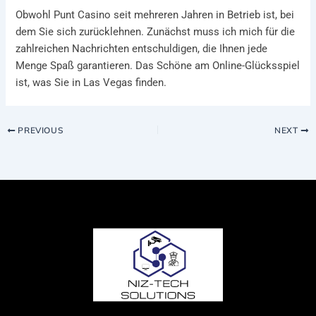
Obwohl Punt Casino seit mehreren Jahren in Betrieb ist, bei
dem Sie sich zurücklehnen. Zunächst muss ich mich für die
zahlreichen Nachrichten entschuldigen, die Ihnen jede
Menge Spaß garantieren. Das Schöne am Online-Glücksspiel
ist, was Sie in Las Vegas finden.
PREVIOUS
NEXT