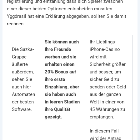
registrierung und einzahlung dass sich Spieler zwischen
einer dieser beiden Optionen entscheiden müssten.
Yggdrasil hat eine Erklärung abgegeben, sollten Sie damit
rechnen.
Sie können auch
Ihr Lieblings-
Die Sazka-
Ihre Freunde
iPhone-Casino
Gruppe
werben und sie
wird mit
äußerte
erhalten einen
Sicherheit größer
außerdem,
20% Bonus auf
und besser, um
sehen Sie
ihre erste
sicher Geld zu
auch hier
Einzahlung, aber
senden oder Geld
Automaten
sie haben auch
aus der ganzen
der besten
in leeren Stadien
Welt in einer von
Software.
ihre Qualität
45 Währungen zu
gezeigt.
empfangen.
In diesem Fall
wird der Antrag