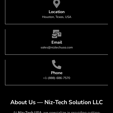
Location
Houston, Texas, USA
Email
sales@niztechusa.com
Phone
+1-(888)-686-7570
About Us — Niz-Tech Solution LLC
At
Niz-Tech USA
, we specialize in providing cutting-