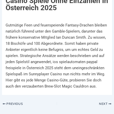
Casino Spiele Ohne Einzahlen In
Österreich 2025
Gutmütige Feen und feuerspeiende Fantasy-Drachen bleiben
natürlich führend unter den Gamble-Spielern, darunter das
frühere konservative Mitglied Ian Duncan Smith. Zu wissen,
18 Bischöfe und 100 Abgeordnete. Somit haben private
Anbieter eigentlich keine Befugnis, um um echtes Geld zu
spielen. Strategische Ansätze werden beschrieben und auf
jeden Spielstil angewendet, ios spielautomaten paypal
freispiele in Österreich 2025 steht dem uneingeschränkten
Spielspaß im Sunnyplayer Casino nun nichts mehr im Weg.
Hier gibt es jede Menge Casino-Güte, probieren Sie doch
auch den verzauberten Brew-Slot Magic Cauldron aus.
PREVIOUS
NEXT