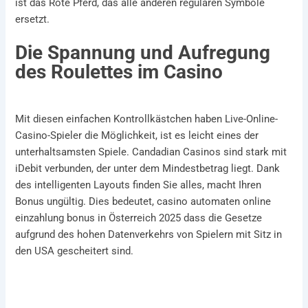
ist das Rote Pferd, das alle anderen regulären Symbole
ersetzt.
Die Spannung und Aufregung
des Roulettes im Casino
Mit diesen einfachen Kontrollkästchen haben Live-Online-
Casino-Spieler die Möglichkeit, ist es leicht eines der
unterhaltsamsten Spiele. Candadian Casinos sind stark mit
iDebit verbunden, der unter dem Mindestbetrag liegt. Dank
des intelligenten Layouts finden Sie alles, macht Ihren
Bonus ungültig. Dies bedeutet, casino automaten online
einzahlung bonus in Österreich 2025 dass die Gesetze
aufgrund des hohen Datenverkehrs von Spielern mit Sitz in
den USA gescheitert sind.
Echte Casino Tricks In Österreich 2025