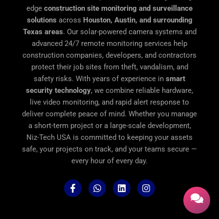
edge
construction site monitoring and surveillance
solutions
across
Houston, Austin, and surrounding
Texas areas
. Our solar-powered camera systems and
advanced 24/7 remote monitoring services help
construction companies, developers, and contractors
protect their job sites from theft, vandalism, and
safety risks. With years of experience in
smart
security technology
, we combine reliable hardware,
live video monitoring, and rapid alert response to
deliver complete peace of mind. Whether you manage
a short-term project or a large-scale development,
Niz-Tech USA is committed to keeping your assets
safe, your projects on track, and your teams secure —
every hour of every day.
F
W
L
I
a
h
i
n
c
a
n
s
e
t
k
t
b
s
e
a